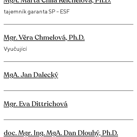
MgA. Marta Chila Reichelová, Ph.D.
tajemník garanta SP – ESF
Mgr. Věra Chmelová, Ph.D.
Vyučující
MgA. Jan Dalecký
Mgr. Eva Dittrichová
doc. Mgr. Ing. MgA. Dan Dlouhý, Ph.D.