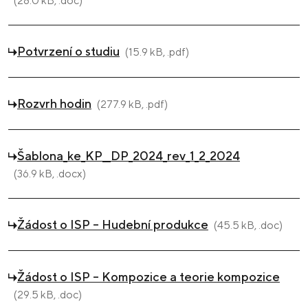
(28.0 kB, .doc)
Potvrzení o studiu
(15.9 kB, .pdf)
Rozvrh hodin
(277.9 kB, .pdf)
Šablona_ke_KP__DP_2024_rev_1_2_2024
(36.9 kB, .docx)
Žádost o ISP – Hudební produkce
(45.5 kB, .doc)
Žádost o ISP – Kompozice a teorie kompozice
(29.5 kB, .doc)