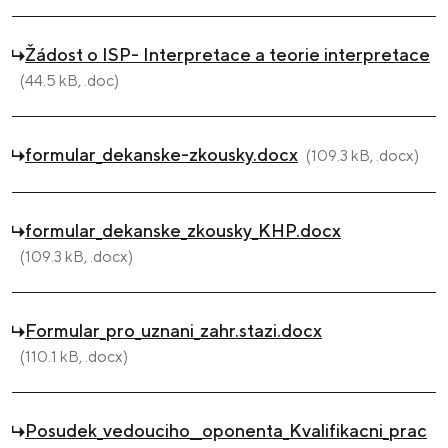
Žádost o ISP- Interpretace a teorie interpretace
(44.5 kB, .doc)
formular_dekanske-zkousky.docx
(109.3 kB, .docx)
formular_dekanske_zkousky_KHP.docx
(109.3 kB, .docx)
Formular_pro_uznani_zahr.stazi.docx
(110.1 kB, .docx)
Posudek_vedouciho__oponenta_Kvalifikacni_prac