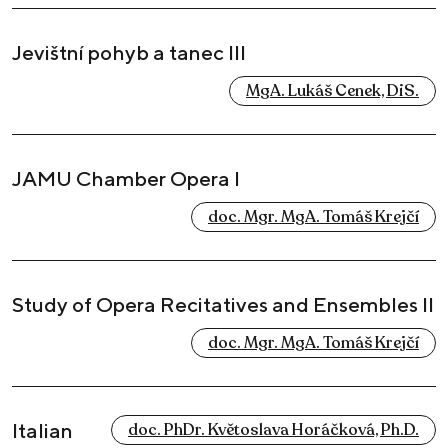
Jevištní pohyb a tanec III
MgA. Lukáš Cenek, DiS.
JAMU Chamber Opera I
doc. Mgr. MgA. Tomáš Krejčí
Study of Opera Recitatives and Ensembles II
doc. Mgr. MgA. Tomáš Krejčí
Italian
doc. PhDr. Květoslava Horáčková, Ph.D.