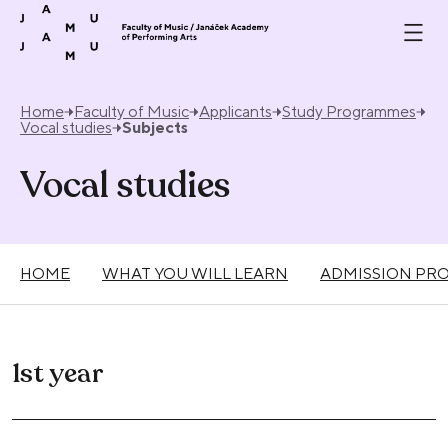
Skip to content
Home
Faculty of Music
Applicants
Study Programmes
Vocal studies
Subjects
Vocal studies
HOME
WHAT YOU WILL LEARN
ADMISSION PR
1st year