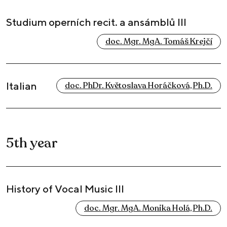
Studium operních recit. a ansámblů III
doc. Mgr. MgA. Tomáš Krejčí
Italian
doc. PhDr. Květoslava Horáčková, Ph.D.
5th year
History of Vocal Music III
doc. Mgr. MgA. Monika Holá, Ph.D.