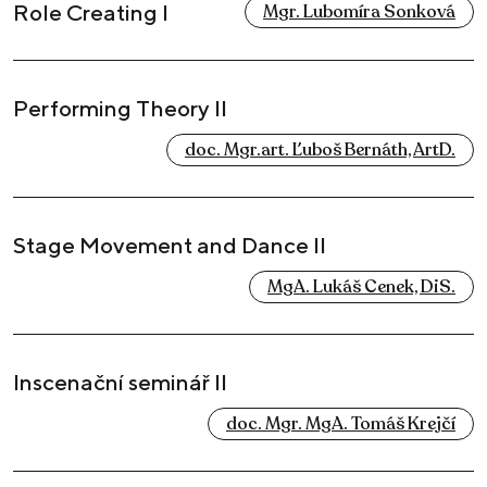
Role Creating I
Mgr. Lubomíra Sonková
Performing Theory II
doc. Mgr.art. Ľuboš Bernáth, ArtD.
Stage Movement and Dance II
MgA. Lukáš Cenek, DiS.
Inscenační seminář II
doc. Mgr. MgA. Tomáš Krejčí