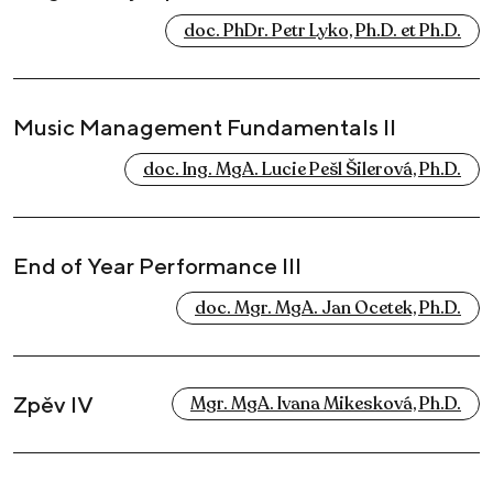
doc. PhDr. Petr Lyko, Ph.D. et Ph.D.
Music Management Fundamentals II
doc. Ing. MgA. Lucie Pešl Šilerová, Ph.D.
End of Year Performance III
doc. Mgr. MgA. Jan Ocetek, Ph.D.
Zpěv IV
Mgr. MgA. Ivana Mikesková, Ph.D.