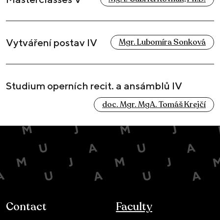
Vytváření postav IV
Mgr. Lubomíra Sonková
Studium operních recit. a ansámblů IV
doc. Mgr. MgA. Tomáš Krejčí
Contact
Faculty