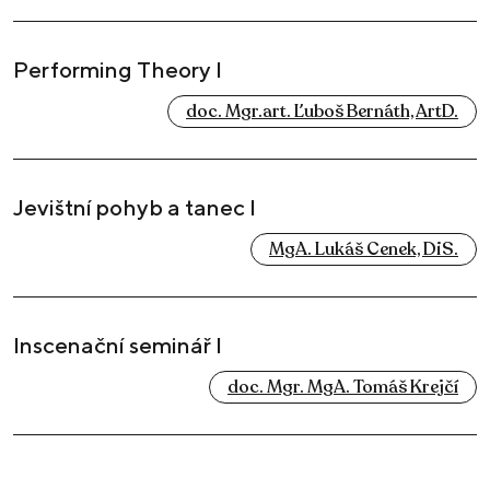
Performing Theory I
doc. Mgr.art. Ľuboš Bernáth, ArtD.
Jevištní pohyb a tanec I
MgA. Lukáš Cenek, DiS.
Inscenační seminář I
doc. Mgr. MgA. Tomáš Krejčí