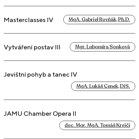
Masterclasses IV
MgA. Gabriel Rovňák, Ph.D.
Vytváření postav III
Mgr. Lubomíra Sonková
Jevištní pohyb a tanec IV
MgA. Lukáš Cenek, DiS.
JAMU Chamber Opera II
doc. Mgr. MgA. Tomáš Krejčí