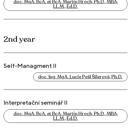
doc. MgA. BcA. et BcA. Martin Hroch, Ph.D., MBA,
LL.M., Ed.D.
2nd year
Self-Managment II
doc. Ing. MgA. Lucie Pešl Šilerová, Ph.D.
Interpretační seminář II
doc. MgA. BcA. et BcA. Martin Hroch, Ph.D., MBA,
LL.M., Ed.D.