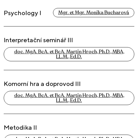
Psychology I
Mgr. et Mgr. Monika Bucharová
Interpretační seminář III
doc. MgA. BcA. et BcA. Martin Hroch, Ph.D., MBA,
LL.M., Ed.D.
Komorní hra a doprovod III
doc. MgA. BcA. et BcA. Martin Hroch, Ph.D., MBA,
LL.M., Ed.D.
Metodika II