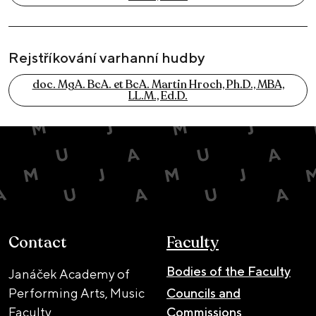
Rejstříkování varhanní hudby
doc. MgA. BcA. et BcA. Martin Hroch, Ph.D., MBA,
LL.M., Ed.D.
Contact
Faculty
Bodies of the Faculty
Janáček Academy of
Performing Arts, Music
Councils and
Faculty
Commissions