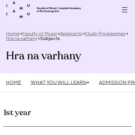
Skip to content
Home
Faculty of Music
Applicants
Study Programmes
Hra na varhany
Subjects
Hra na varhany
HOME
WHAT YOU WILL LEARN
ADMISSION P
1st year