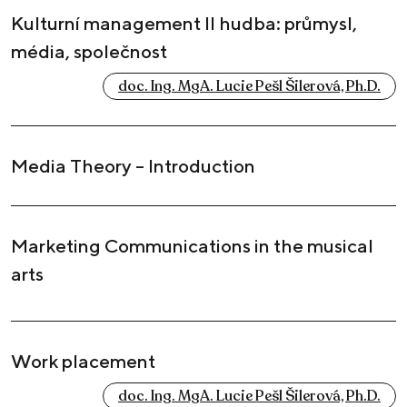
Kulturní management II hudba: průmysl,
média, společnost
doc. Ing. MgA. Lucie Pešl Šilerová, Ph.D.
Media Theory – Introduction
Marketing Communications in the musical
arts
Work placement
doc. Ing. MgA. Lucie Pešl Šilerová, Ph.D.