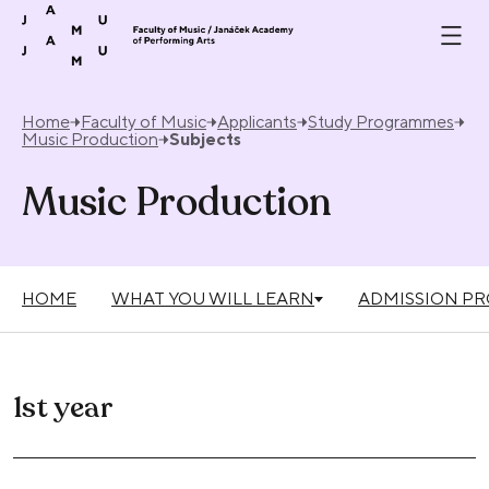
Skip to content
Home
Faculty of Music
Applicants
Study Programmes
Music Production
Subjects
Music Production
HOME
WHAT YOU WILL LEARN
ADMISSION P
1st year