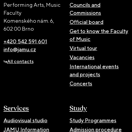
Performing Arts, Music
Councils and
Faculty
Commissions
Komenského nám. 6,
Official board
602 00 Brno
Get to know the Faculty
of Music
+420 542 591 601
Virtual tour
info@jamu.cz
Vacancies
All contacts
International events
and projects
Concerts
Services
Study
Audiovisual studio
Study Programmes
JAMU Information
Admission procedure