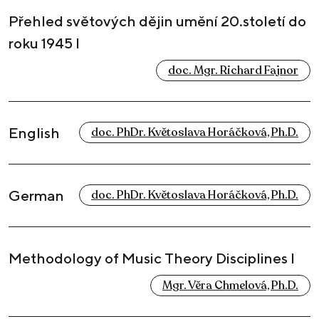
Přehled světových dějin umění 20.století do
roku 1945 I
doc. Mgr. Richard Fajnor
English
doc. PhDr. Květoslava Horáčková, Ph.D.
German
doc. PhDr. Květoslava Horáčková, Ph.D.
Methodology of Music Theory Disciplines I
Mgr. Věra Chmelová, Ph.D.