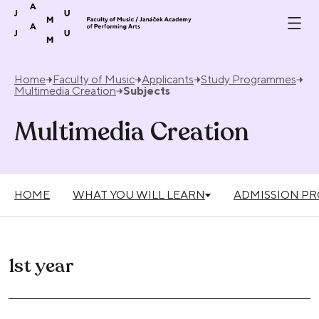
Skip to content
Home
Faculty of Music
Applicants
Study Programmes
Multimedia Creation
Subjects
Multimedia Creation
HOME
WHAT YOU WILL LEARN
ADMISSION P
1st year