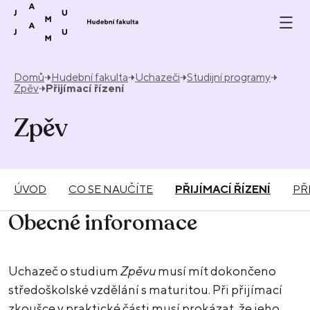
Přeskočit na obsah
Domů
Hudební fakulta
Uchazeči
Studijní programy
Zpěv
Přijímací řízení
Zpěv
ÚVOD
CO SE NAUČÍTE
PŘIJÍMACÍ ŘÍZENÍ
PŘ
Obecné inforomace
Uchazeč o studium
Zpěvu
musí mít dokončeno
středoškolské vzdělání s maturitou. Při přijímací
zkoušce v praktické části musí prokázat, že jeho