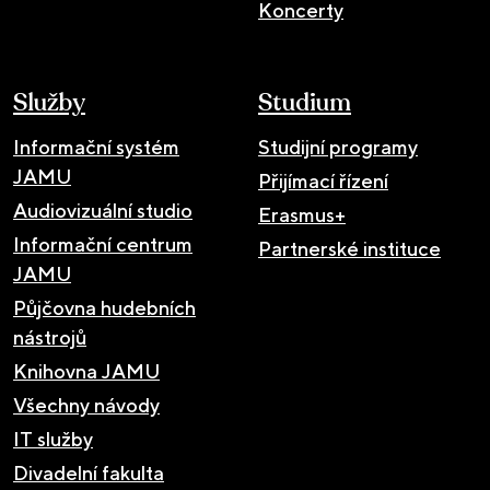
Koncerty
Služby
Studium
Informační systém
Studijní programy
JAMU
Přijímací řízení
Audiovizuální studio
Erasmus+
Informační centrum
Partnerské instituce
JAMU
Půjčovna hudebních
nástrojů
Knihovna JAMU
Všechny návody
IT služby
Divadelní fakulta