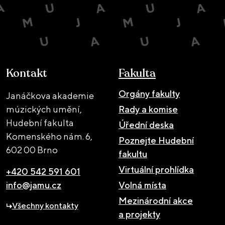
Kontakt
Fakulta
Orgány fakulty
Janáčkova akademie
múzických umění,
Rady a komise
Hudební fakulta
Úřední deska
Komenského nám. 6,
Poznejte Hudební
602 00 Brno
fakultu
Virtuální prohlídka
+420 542 591 601
info@jamu.cz
Volná místa
Mezinárodní akce
Všechny kontakty
a projekty