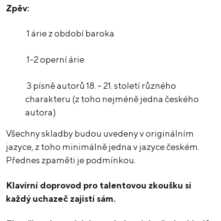
Zpěv:
1 árie z období baroka
1-2 operní árie
3 písně autorů 18. – 21. století různého
charakteru (z toho nejméně jedna českého
autora)
Všechny skladby budou uvedeny v originálním
jazyce, z toho minimálně jedna v jazyce českém.
Přednes zpaměti je podmínkou.
Klavírní doprovod pro talentovou zkoušku si
každý uchazeč zajistí sám.