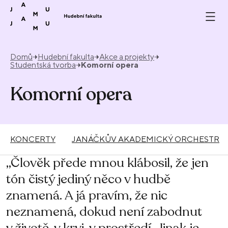
Přeskočit na obsah
Domů
Hudební fakulta
Akce a projekty
Studentská tvorba
Komorní opera
Komorní opera
KONCERTY
JANÁČKŮV AKADEMICKÝ ORCHESTR
„Člověk přede mnou klábosil, že jen
tón čistý jediný něco v hudbě
znamená. A já pravím, že nic
neznamená, dokud není zabodnut