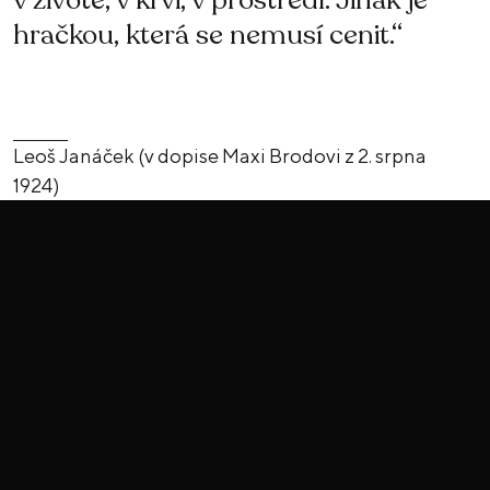
v životě, v krvi, v prostředí. Jinak je
hračkou, která se nemusí cenit.“
Leoš Janáček (v dopise Maxi Brodovi z 2. srpna
1924)