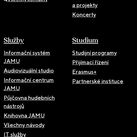
a projekty
Koncerty
Služby
Studium
Informační systém
Studijní programy
JAMU
Přijímací řízení
Audiovizuální studio
Erasmus+
Informační centrum
Partnerské instituce
JAMU
Půjčovna hudebních
nástrojů
Knihovna JAMU
Všechny návody
IT služby