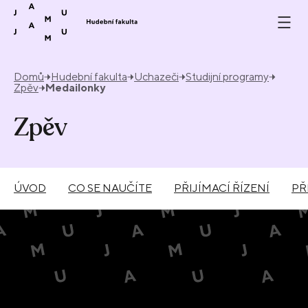
Přeskočit na obsah
Domů
Hudební fakulta
Uchazeči
Studijní programy
Zpěv
Medailonky
Zpěv
ÚVOD
CO SE NAUČÍTE
PŘIJÍMACÍ ŘÍZENÍ
PŘ