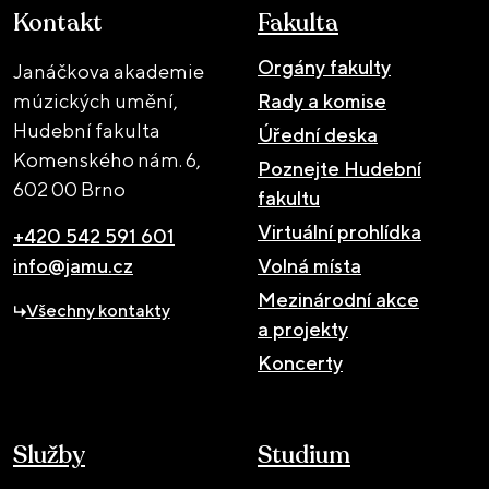
Kontakt
Fakulta
Orgány fakulty
Janáčkova akademie
múzických umění,
Rady a komise
Hudební fakulta
Úřední deska
Komenského nám. 6,
Poznejte Hudební
602 00 Brno
fakultu
Virtuální prohlídka
+420 542 591 601
info@jamu.cz
Volná místa
Mezinárodní akce
Všechny kontakty
a projekty
Koncerty
Služby
Studium