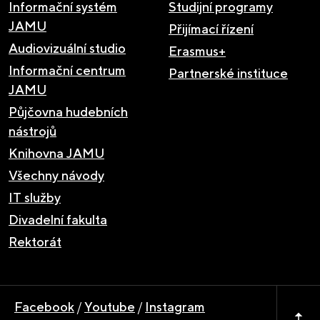
Informační systém
Studijní programy
JAMU
Přijímací řízení
Audiovizuální studio
Erasmus+
Informační centrum
Partnerské instituce
JAMU
Půjčovna hudebních
nástrojů
Knihovna JAMU
Všechny návody
IT služby
Divadelní fakulta
Rektorát
Facebook
/
Youtube
/
Instagram