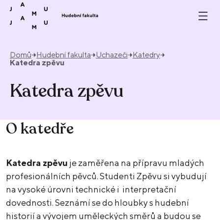
Přeskočit na obsah
Domů
Hudební fakulta
Uchazeči
Katedry
Katedra zpěvu
Katedra zpěvu
O katedře
Katedra zpěvu
je zaměřena na přípravu mladých
profesionálních pěvců. Studenti Zpěvu si vybudují
na vysoké úrovni technické i interpretační
dovednosti. Seznámí se do hloubky s hudební
historií a vývojem uměleckých směrů a budou se