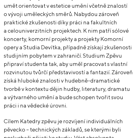
umět orientovat v estetice umění včetně znalostí
o vývoji uměleckých směrů. Nabydou zároveň
praktické zkušenosti díky práci na fakultních
a celouniverzitních projektech. K nim patří sólové
koncerty, komorní projekty a projekty Komorní
opery a Studia Devítka, případně získají zkušenosti
studijním pobytem v zahraničí. Studium Zpěvu
připraví studenta tak, aby uměl pracovat s vlastní
rozvinutou tvůrčí představivostí a fantazií. Zároveň
získá hluboké znalosti v hudebně-dramatické
tvorbě v kontextu dějin hudby, literatury, dramatu
a výtvarného umění a bude schopen tvořit svou
práci i na vědecké úrovni.
Cílem Katedry zpěvu je rozvíjení individuálních
pěvecko – technických základů, se kterými byli
posluchači přijati ke studiu. Vést absolventa