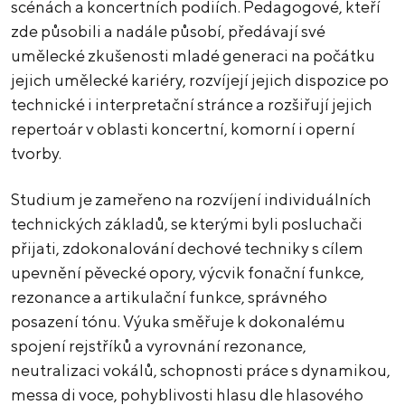
scénách a koncertních podiích. Pedagogové, kteří
zde působili a nadále působí, předávají své
umělecké zkušenosti mladé generaci na počátku
jejich umělecké kariéry, rozvíjejí jejich dispozice po
technické i interpretační stránce a rozšiřují jejich
repertoár v oblasti koncertní, komorní i operní
tvorby.
Studium je zameřeno na rozvíjení individuálních
technických základů, se kterými byli posluchači
přijati, zdokonalování dechové techniky s cílem
upevnění pěvecké opory, výcvik fonační funkce,
rezonance a artikulační funkce, správného
posazení tónu. Výuka směřuje k dokonalému
spojení rejstříků a vyrovnání rezonance,
neutralizaci vokálů, schopnosti práce s dynamikou,
messa di voce, pohyblivosti hlasu dle hlasového