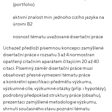
(portfolio)
aktivní znalost min. jednoho cizího jazyka na
úrovni B2
nosnost tématu uvažované disertační práce
Uchazeč předloží písemnou koncepci zamýšlené
disertační práce v rozsahu 3 až 4 normostran
opatřený citačním aparátem čítajícím 20 až 40
citací. Písemný záměr disertační práce musí
obsahovat: přesné vymezení tématu práce
a konkrétní specifikaci předmětu výzkumu,
výzkumné cíle, výzkumné otázky (příp. i hypotézy),
podrobný předpoklad struktury práce (obsahu),
prezentaci zamýšlené metodologie výzkumu,
shrnutí současného stavu poznání tématu