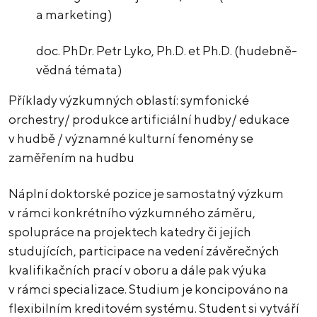
a marketing)
doc. PhDr. Petr Lyko, Ph.D. et Ph.D. (hudebně-
vědná témata)
Příklady výzkumných oblastí: symfonické
orchestry/ produkce artificiální hudby/ edukace
v hudbě / významné kulturní fenomény se
zaměřením na hudbu
Náplní doktorské pozice je samostatný výzkum
v rámci konkrétního výzkumného záměru,
spolupráce na projektech katedry či jejích
studujících, participace na vedení závěrečných
kvalifikačních prací v oboru a dále pak výuka
v rámci specializace. Studium je koncipováno na
flexibilním kreditovém systému. Student si vytváří