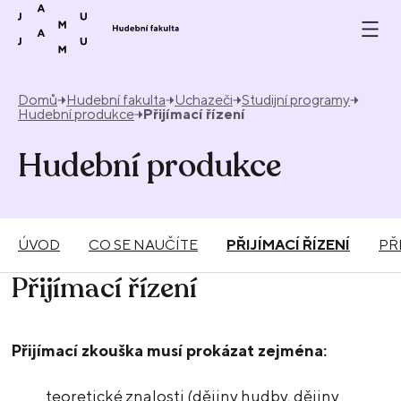
Přeskočit na obsah
Domů
Hudební fakulta
Uchazeči
Studijní programy
Hudební produkce
Přijímací řízení
Hudební produkce
ÚVOD
CO SE NAUČÍTE
PŘIJÍMACÍ ŘÍZENÍ
PŘ
Přijímací řízení
Přijímací zkouška musí prokázat zejména:
teoretické znalosti (dějiny hudby, dějiny