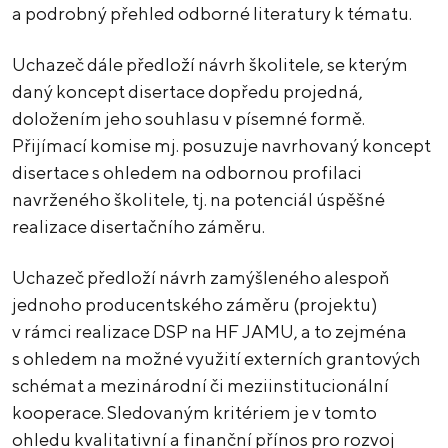
a podrobný přehled odborné literatury k tématu.
Uchazeč dále předloží návrh školitele, se kterým
daný koncept disertace dopředu projedná,
doložením jeho souhlasu v písemné formě.
Přijímací komise mj. posuzuje navrhovaný koncept
disertace s ohledem na odbornou profilaci
navrženého školitele, tj. na potenciál úspěšné
realizace disertačního záměru.
Uchazeč předloží návrh zamýšleného alespoň
jednoho producentského záměru (projektu)
v rámci realizace DSP na HF JAMU, a to zejména
s ohledem na možné využití externích grantových
schémat a mezinárodní či meziinstitucionální
kooperace. Sledovaným kritériem je v tomto
ohledu kvalitativní a finanční přínos pro rozvoj