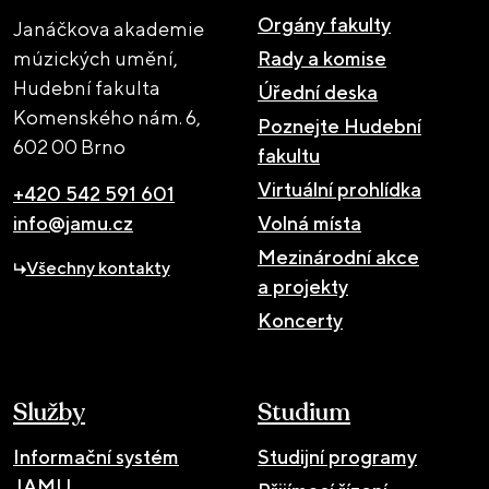
Orgány fakulty
Janáčkova akademie
múzických umění,
Rady a komise
Hudební fakulta
Úřední deska
Komenského nám. 6,
Poznejte Hudební
602 00 Brno
fakultu
Virtuální prohlídka
+420 542 591 601
info@jamu.cz
Volná místa
Mezinárodní akce
Všechny kontakty
a projekty
Koncerty
Služby
Studium
Informační systém
Studijní programy
JAMU