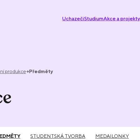
Uchazeči
Studium
Akce a projekty
ní produkce
Předměty
ce
EDMĚTY
STUDENTSKÁ TVORBA
MEDAILONKY