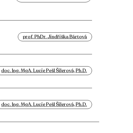
prof. PhDr. Jindřiška Bártová
doc. Ing. MgA. Lucie Pešl Šilerová, Ph.D.
doc. Ing. MgA. Lucie Pešl Šilerová, Ph.D.