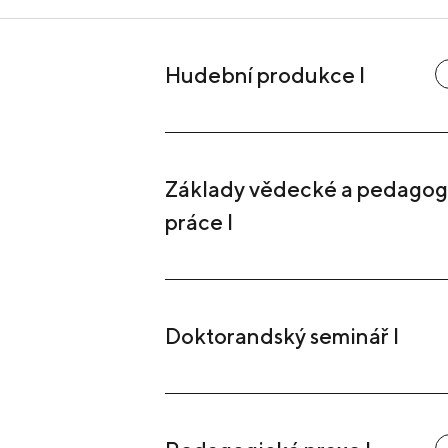
Hudební produkce I
Základy vědecké a pedagog
práce I
Doktorandský seminář I