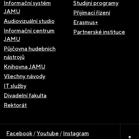
Informační systém
Studijní programy
JAMU
Přijímací řízení
Audiovizuální studio
Erasmus+
Informační centrum
Partnerské instituce
JAMU
Půjčovna hudebních
nástrojů
Knihovna JAMU
Všechny návody
IT služby
Divadelní fakulta
Rektorát
Facebook
/
Youtube
/
Instagram