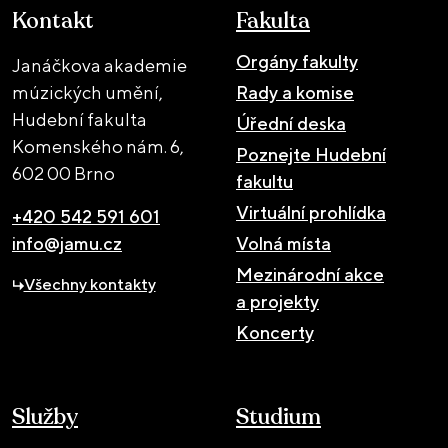
Kontakt
Fakulta
Orgány fakulty
Janáčkova akademie
múzických umění,
Rady a komise
Hudební fakulta
Úřední deska
Komenského nám. 6,
Poznejte Hudební
602 00 Brno
fakultu
Virtuální prohlídka
+420 542 591 601
info@jamu.cz
Volná místa
Mezinárodní akce
Všechny kontakty
a projekty
Koncerty
Služby
Studium