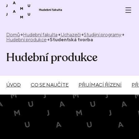
Přeskočit na obsah
Domů
Hudební fakulta
Uchazeči
Studijní programy
Hudební produkce
Studentská tvorba
Hudební produkce
ÚVOD
CO SE NAUČÍTE
PŘIJÍMACÍ ŘÍZENÍ
PŘ