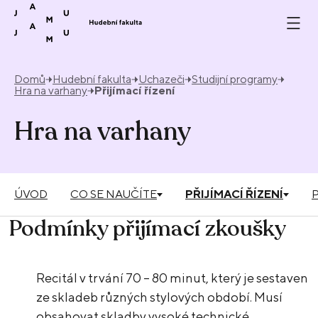
Přeskočit na obsah
Domů
Hudební fakulta
Uchazeči
Studijní programy
Hra na varhany
Přijímací řízení
Hra na varhany
ÚVOD
CO SE NAUČÍTE
PŘIJÍMACÍ ŘÍZENÍ
Podmínky přijímací zkoušky
Recitál v trvání 70 – 80 minut, který je sestaven
ze skladeb různých stylových období. Musí
obsahovat skladby vysoké technické,