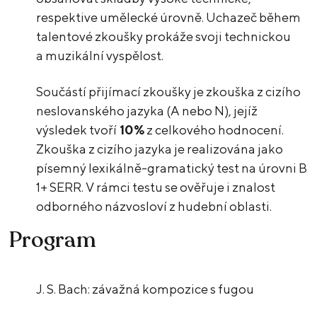
respektive umělecké úrovně. Uchazeč během
talentové zkoušky prokáže svoji technickou
a muzikální vyspělost.
Součástí přijímací zkoušky je zkouška z cizího
neslovanského jazyka (A nebo N), jejíž
výsledek tvoří
10%
z celkového hodnocení.
Zkouška z cizího jazyka je realizována jako
písemný lexikálně-gramatický test na úrovni B
1+ SERR. V rámci testu se ověřuje i znalost
odborného názvosloví z hudební oblasti.
Program
J. S. Bach: závažná kompozice s fugou