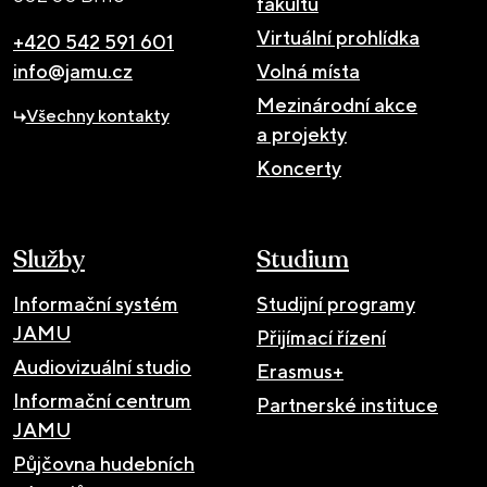
fakultu
Virtuální prohlídka
+420 542 591 601
info@jamu.cz
Volná místa
Mezinárodní akce
Všechny kontakty
a projekty
Koncerty
Služby
Studium
Informační systém
Studijní programy
JAMU
Přijímací řízení
Audiovizuální studio
Erasmus+
Informační centrum
Partnerské instituce
JAMU
Půjčovna hudebních