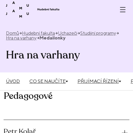
Přeskočit na obsah
Domů
Hudební fakulta
Uchazeči
Studijní programy
Hra na varhany
Medailonky
Hra na varhany
ÚVOD
CO SE NAUČÍTE
PŘIJÍMACÍ ŘÍZENÍ
Pedagogové
Petr Kolař