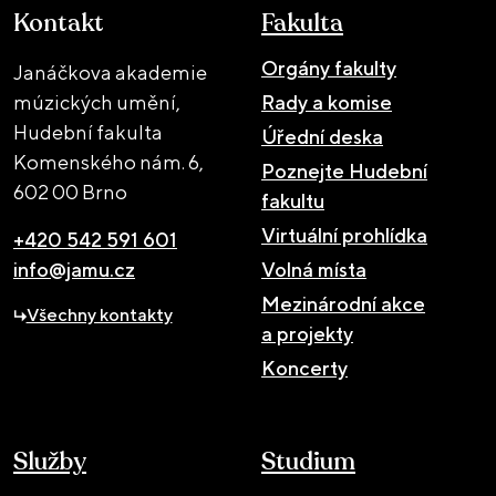
Kontakt
Fakulta
Orgány fakulty
Janáčkova akademie
múzických umění,
Rady a komise
Hudební fakulta
Úřední deska
Komenského nám. 6,
Poznejte Hudební
602 00 Brno
fakultu
Virtuální prohlídka
+420 542 591 601
info@jamu.cz
Volná místa
Mezinárodní akce
Všechny kontakty
a projekty
Koncerty
Služby
Studium