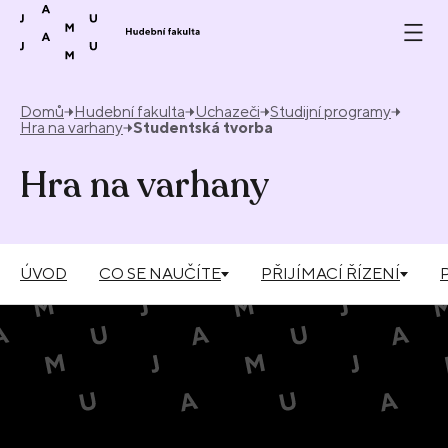
Přeskočit na obsah
Domů
Hudební fakulta
Uchazeči
Studijní programy
Hra na varhany
Studentská tvorba
Hra na varhany
ÚVOD
CO SE NAUČÍTE
PŘIJÍMACÍ ŘÍZENÍ