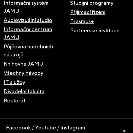
Informační systém
Studijní programy
JAMU
Přijímací řízení
Audiovizuální studio
Erasmus+
Informační centrum
Partnerské instituce
JAMU
Půjčovna hudebních
nástrojů
Knihovna JAMU
Všechny návody
IT služby
Divadelní fakulta
Rektorát
Facebook
/
Youtube
/
Instagram