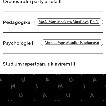
Orchestrální party a sóla II
Pedagogika
MgA. Mgr. Markéta Musilová, Ph.D.
Psychologie II
Mgr. et Mgr. Monika Bucharová
Studium repertoáru s klavírem III