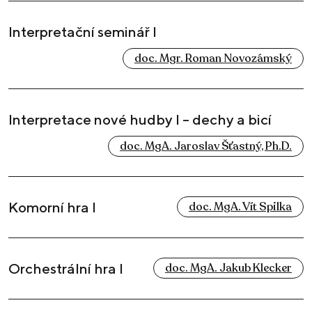
Interpretační seminář I
doc. Mgr. Roman Novozámský
Interpretace nové hudby I – dechy a bicí
doc. MgA. Jaroslav Šťastný, Ph.D.
Komorní hra I
doc. MgA. Vít Spilka
Orchestrální hra I
doc. MgA. Jakub Klecker