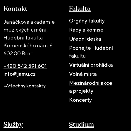
Kontakt
Fakulta
Orgány fakulty
Janáčkova akademie
múzických umění,
Rady a komise
Hudební fakulta
Úřední deska
Komenského nám. 6,
Poznejte Hudební
602 00 Brno
fakultu
Virtuální prohlídka
+420 542 591 601
info@jamu.cz
Volná místa
Mezinárodní akce
Všechny kontakty
a projekty
Koncerty
Služby
Studium