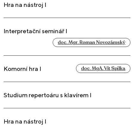
Hra na nástroj I
Interpretační seminář I
doc. Mgr. Roman Novozámský
Komorní hra I
doc. MgA. Vít Spilka
Studium repertoáru s klavírem I
Hra na nástroj I