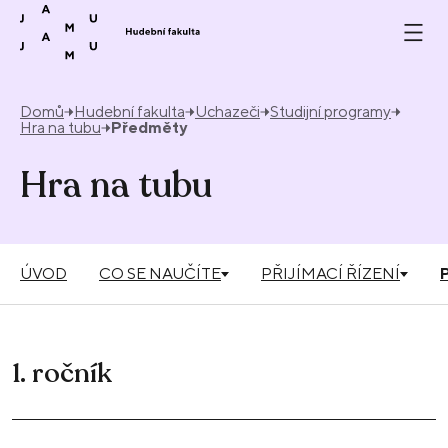
Přeskočit na obsah
Domů
Hudební fakulta
Uchazeči
Studijní programy
Hra na tubu
Předměty
Hra na tubu
ÚVOD
CO SE NAUČÍTE
PŘIJÍMACÍ ŘÍZENÍ
1. ročník