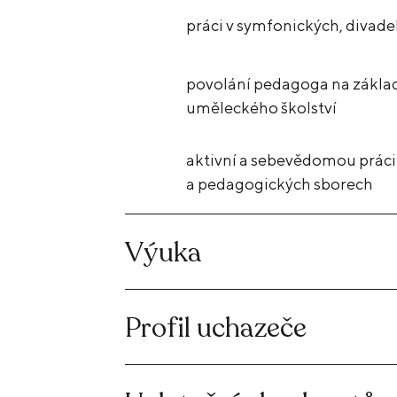
práci v symfonických, divad
povolání pedagoga na zákla
uměleckého školství
aktivní a sebevědomou prác
a pedagogických sborech
Výuka
Profil uchazeče