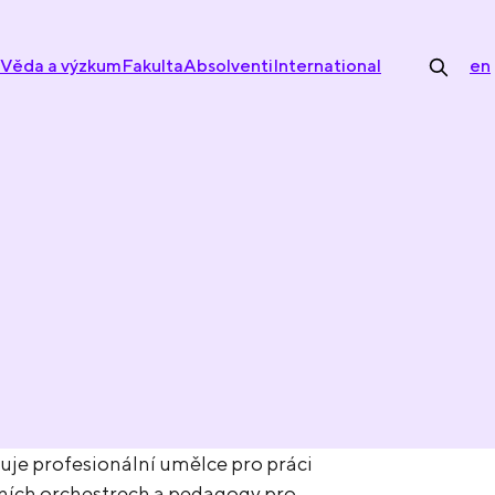
Věda a výzkum
Fakulta
Absolventi
International
en
uje profesionální umělce pro práci
ních orchestrech a pedagogy pro