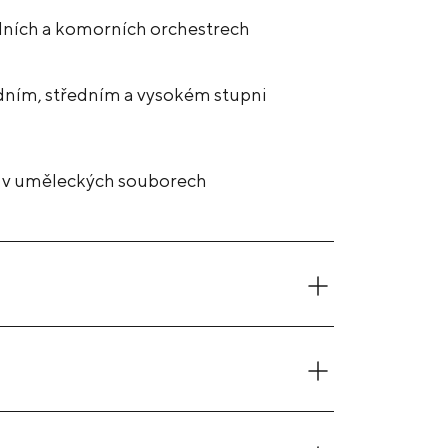
elních a komorních orchestrech
dním, středním a vysokém stupni
i v uměleckých souborech