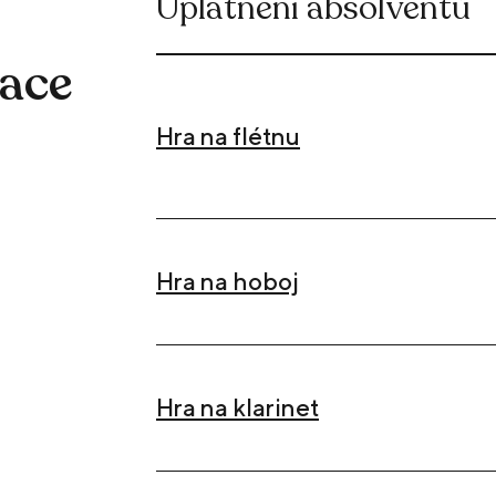
Uplatnění absolventů
zace
Hra na flétnu
Hra na hoboj
Hra na klarinet