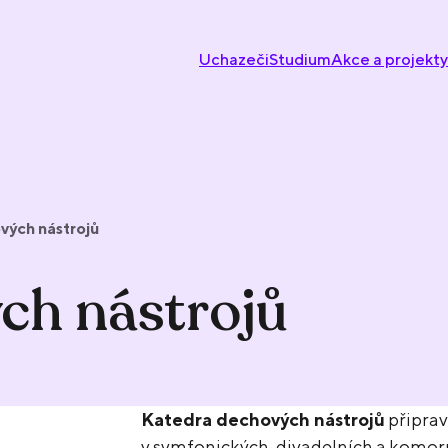
Uchazeči
Studium
Akce a projekty
vých nástrojů
ch nástrojů
Katedra dechových nástrojů
připrav
v symfonických, divadelních a komor