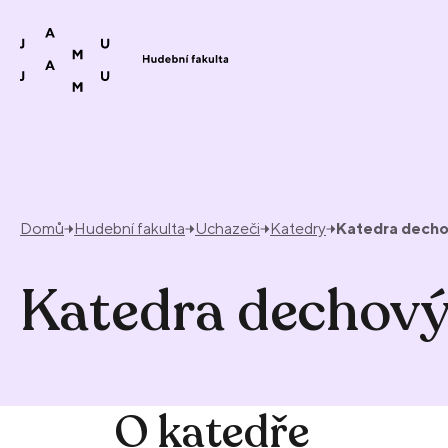
Přeskočit na obsah
Domů
Hudební fakulta
Uchazeči
Katedry
Katedra decho
Katedra dechový
O katedře