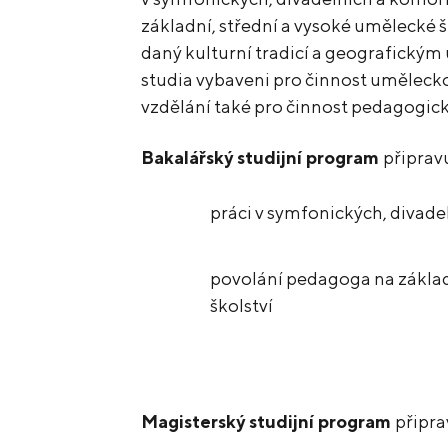
základní, střední a vysoké umělecké š
daný kulturní tradicí a geografickým
studia vybaveni pro činnost uměleck
vzdělání také pro činnost pedagogic
Bakalářský studijní program
připrav
práci v symfonických, divad
povolání pedagoga na zákla
školství
Magisterský studijní program
připra