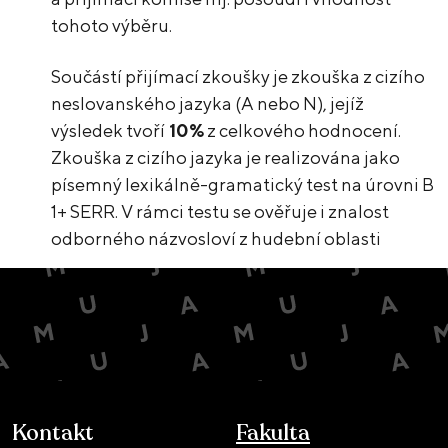
tohoto výběru.
Součástí přijímací zkoušky je zkouška z cizího
neslovanského jazyka (A nebo N), jejíž
výsledek tvoří
10%
z celkového hodnocení.
Zkouška z cizího jazyka je realizována jako
písemný lexikálně-gramatický test na úrovni B
1+ SERR. V rámci testu se ověřuje i znalost
odborného názvosloví z hudební oblasti
Kontakt
Fakulta