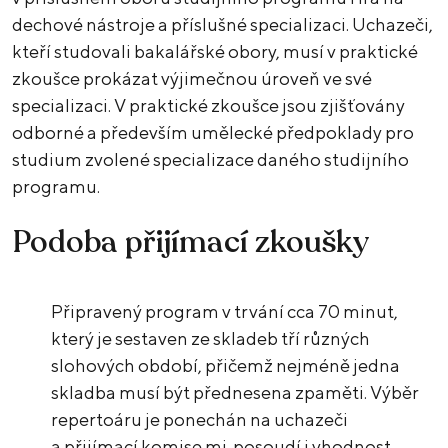
dechové nástroje a příslušné specializaci. Uchazeči,
kteří studovali bakalářské obory, musí v praktické
zkoušce prokázat výjimečnou úroveň ve své
specializaci. V praktické zkoušce jsou zjišťovány
odborné a především umělecké předpoklady pro
studium zvolené specializace daného studijního
programu.
Podoba přijímací zkoušky
Připravený program v trvání cca 70 minut,
který je sestaven ze skladeb tří různých
slohových období, přičemž nejméně jedna
skladba musí být přednesena zpaměti. Výběr
repertoáru je ponechán na uchazeči
a přijímací komise mj. posoudí i vhodnost