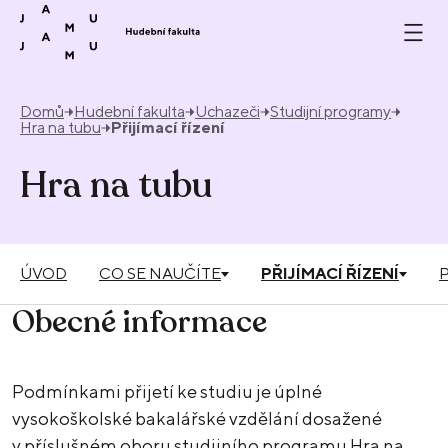
Přeskočit na obsah
Domů
Hudební fakulta
Uchazeči
Studijní programy
Hra na tubu
Přijímací řízení
Hra na tubu
ÚVOD
CO SE NAUČÍTE
PŘIJÍMACÍ ŘÍZENÍ
Obecné informace
Podmínkami přijetí ke studiu je úplné
vysokoškolské bakalářské vzdělání dosažené
v příslušném oboru studijního programu Hra na