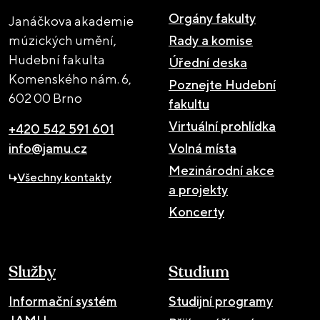
Orgány fakulty
Janáčkova akademie
múzických umění,
Rady a komise
Hudební fakulta
Úřední deska
Komenského nám. 6,
Poznejte Hudební
602 00 Brno
fakultu
Virtuální prohlídka
+420 542 591 601
info@jamu.cz
Volná místa
Mezinárodní akce
Všechny kontakty
a projekty
Koncerty
Služby
Studium
Informační systém
Studijní programy