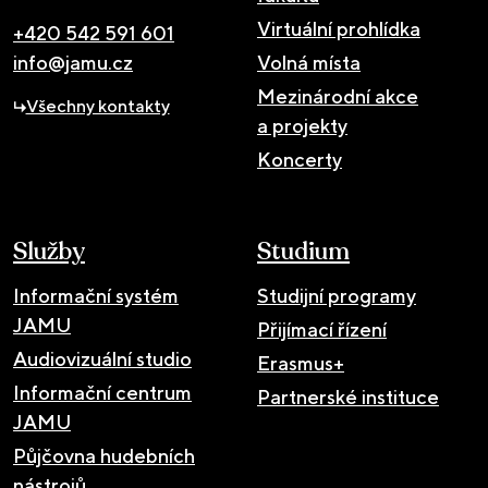
Virtuální prohlídka
+420 542 591 601
info@jamu.cz
Volná místa
Mezinárodní akce
Všechny kontakty
a projekty
Koncerty
Služby
Studium
Informační systém
Studijní programy
JAMU
Přijímací řízení
Audiovizuální studio
Erasmus+
Informační centrum
Partnerské instituce
JAMU
Půjčovna hudebních
nástrojů