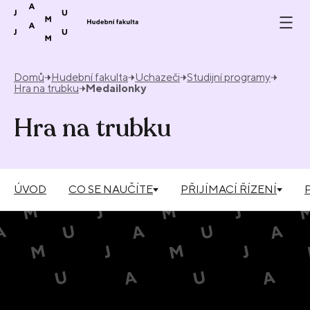
Přeskočit na obsah
Domů
Hudební fakulta
Uchazeči
Studijní programy
Hra na trubku
Medailonky
Hra na trubku
ÚVOD
CO SE NAUČÍTE
PŘIJÍMACÍ ŘÍZENÍ