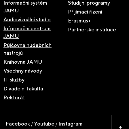
Informační systém
Studijní programy
JAMU
Přijímací řízení
Audiovizuální studio
Erasmus+
Informační centrum
Partnerské instituce
JAMU
Půjčovna hudebních
nástrojů
Knihovna JAMU
Všechny návody
IT služby
Divadelní fakulta
Rektorát
Facebook
/
Youtube
/
Instagram