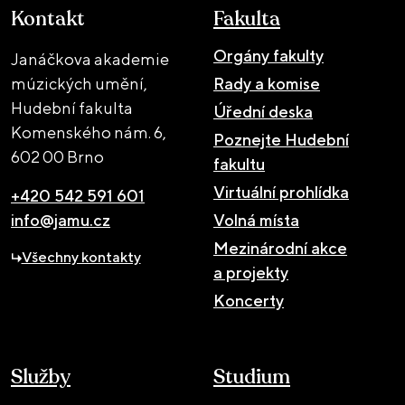
Kontakt
Fakulta
Orgány fakulty
Janáčkova akademie
múzických umění,
Rady a komise
Hudební fakulta
Úřední deska
Komenského nám. 6,
Poznejte Hudební
602 00 Brno
fakultu
Virtuální prohlídka
+420 542 591 601
info@jamu.cz
Volná místa
Mezinárodní akce
Všechny kontakty
a projekty
Koncerty
Služby
Studium