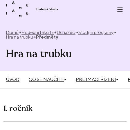
Přeskočit na obsah
Domů
Hudební fakulta
Uchazeči
Studijní programy
Hra na trubku
Předměty
Hra na trubku
ÚVOD
CO SE NAUČÍTE
PŘIJÍMACÍ ŘÍZENÍ
1. ročník