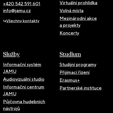
Virtuální prohlídka
+420 542 591 601
info@jamu.cz
Volná místa
Mezinárodní akce
Všechny kontakty
a projekty
Koncerty
Služby
Studium
Informační systém
Studijní programy
JAMU
Přijímací řízení
Audiovizuální studio
Erasmus+
Informační centrum
Partnerské instituce
JAMU
Půjčovna hudebních
nástrojů