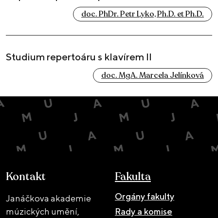
doc. PhDr. Petr Lyko, Ph.D. et Ph.D.
Studium repertoáru s klavírem II
doc. MgA. Marcela Jelínková
Kontakt
Fakulta
Orgány fakulty
Janáčkova akademie
múzických umění,
Rady a komise