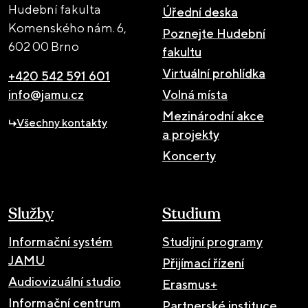
Hudební fakulta
Úřední deska
Komenského nám. 6,
Poznejte Hudební
602 00 Brno
fakultu
Virtuální prohlídka
+420 542 591 601
info@jamu.cz
Volná místa
Mezinárodní akce
Všechny kontakty
a projekty
Koncerty
Služby
Studium
Informační systém
Studijní programy
JAMU
Přijímací řízení
Audiovizuální studio
Erasmus+
Informační centrum
Partnerské instituce