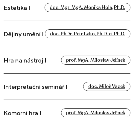
Estetika I
doc. Mgr. MgA. Monika Holá, Ph.D.
Dějiny umění I
doc. PhDr. Petr Lyko, Ph.D. et Ph.D.
Hra na nástroj I
prof. MgA. Miloslav Jelínek
Interpretační seminář I
doc. Miloš Vacek
Komorní hra I
prof. MgA. Miloslav Jelínek