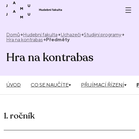
Přeskočit na obsah
Domů
Hudební fakulta
Uchazeči
Studijní programy
Hra na kontrabas
Předměty
Hra na kontrabas
ÚVOD
CO SE NAUČÍTE
PŘIJÍMACÍ ŘÍZENÍ
1. ročník