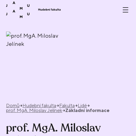
Přeskočit na obsah
Domů
Hudební fakulta
Fakulta
Lidé
prof. MgA. Miloslav Jelínek
Základní informace
prof. MgA. Miloslav