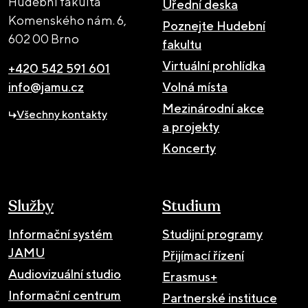
Hudební fakulta
Úřední deska
Komenského nám. 6,
Poznejte Hudební
602 00 Brno
fakultu
Virtuální prohlídka
+420 542 591 601
info@jamu.cz
Volná místa
Mezinárodní akce
Všechny kontakty
a projekty
Koncerty
Služby
Studium
Informační systém
Studijní programy
JAMU
Přijímací řízení
Audiovizuální studio
Erasmus+
Informační centrum
Partnerské instituce