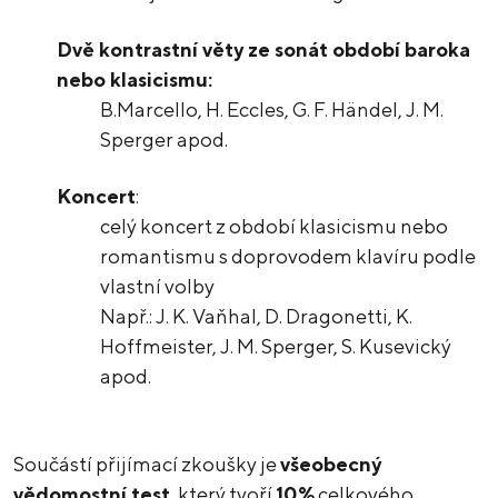
Dvě kontrastní věty ze sonát období baroka
nebo klasicismu:
B.Marcello, H. Eccles, G. F. Händel, J. M.
Sperger apod.
Koncert
:
celý koncert z období klasicismu nebo
romantismu s doprovodem klavíru podle
vlastní volby
Např.: J. K. Vaňhal, D. Dragonetti, K.
Hoffmeister, J. M. Sperger, S. Kusevický
apod.
Součástí přijímací zkoušky je
všeobecný
vědomostní test
, který tvoří
10%
celkového