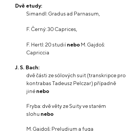
Dvě etudy:
Simandl: Gradus ad Parnasum,
F. Černý: 30 Caprices,
F. Hertl: 20 studií
nebo
M. Gajdoš:
Capriccia
J. S. Bach:
dvě části ze sólových suit (transkripce pro
kontrabas Tadeusz Pelczar) případně
jiné
nebo
Fryba: dvě věty ze Suity ve starém
slohu
nebo
M. Gajdoš: Preludium a fuga