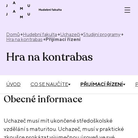
Přeskočit na obsah
Domů
Hudební fakulta
Uchazeči
Studijní programy
Hra na kontrabas
Přijímací řízení
Hra na kontrabas
ÚVOD
CO SE NAUČÍTE
PŘIJÍMACÍ ŘÍZENÍ
Obecné informace
Uchazeč musí mít ukončené středoškolské
vzdělání s maturitou. Uchazeč, musí v praktické
zkoušce prokázat výjimečnou úroveň ve své