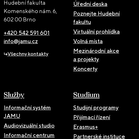
Hudební fakulta
Úřední deska
Komenského nám. 6,
Poznejte Hudební
602 00 Brno
fakultu
Virtuální prohlídka
+420 542 591 601
info@jamu.cz
Volná místa
Mezinárodní akce
Všechny kontakty
a projekty
Koncerty
Služby
Studium
Informační systém
Studijní programy
JAMU
Přijímací řízení
Audiovizuální studio
Erasmus+
Informační centrum
Partnerské instituce