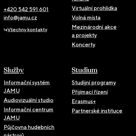
Virtuální prohlídka
+420 542 591 601
info@jamu.cz
Volná místa
Mezinárodní akce
Všechny kontakty
a projekty
Koncerty
Služby
Studium
Informační systém
Studijní programy
JAMU
Přijímací řízení
Audiovizuální studio
Erasmus+
Informační centrum
Partnerské instituce
JAMU
Půjčovna hudebních
nástrojů