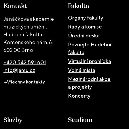
Kontakt
Fakulta
Orgány fakulty
Janáčkova akademie
múzických umění,
Rady a komise
Hudební fakulta
Úřední deska
Komenského nám. 6,
Poznejte Hudební
602 00 Brno
fakultu
Virtuální prohlídka
+420 542 591 601
info@jamu.cz
Volná místa
Mezinárodní akce
Všechny kontakty
a projekty
Koncerty
Služby
Studium