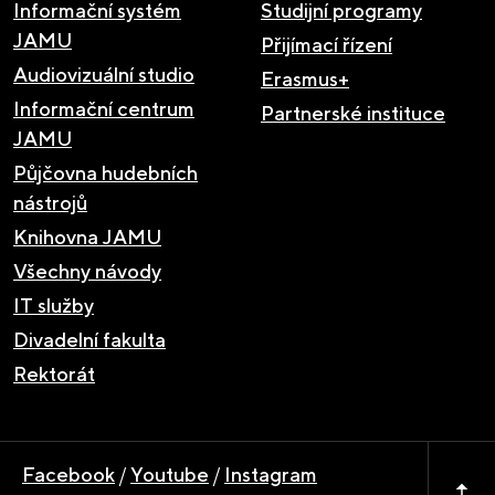
Informační systém
Studijní programy
JAMU
Přijímací řízení
Audiovizuální studio
Erasmus+
Informační centrum
Partnerské instituce
JAMU
Půjčovna hudebních
nástrojů
Knihovna JAMU
Všechny návody
IT služby
Divadelní fakulta
Rektorát
Facebook
/
Youtube
/
Instagram