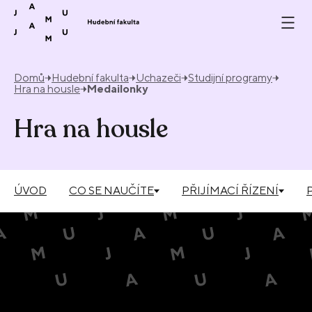
Přeskočit na obsah
Domů
Hudební fakulta
Uchazeči
Studijní programy
Hra na housle
Medailonky
Hra na housle
ÚVOD
CO SE NAUČÍTE
PŘIJÍMACÍ ŘÍZENÍ