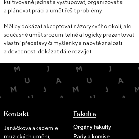
kultivovaně jednat a vystupovat, organizovat si
a plánovat práci a umět řešit problémy.
Měl by dokázat akceptovat názory svého okolí, ale
současně umět srozumitelně a logicky prezentovat
vlastní představy či myšlenky a nabyté znalosti
a dovednosti dokázat dále rozvíjet.
Kontakt
Fakulta
Orgány fakulty
Janáčkova akademie
múzických umění,
Rady a komise