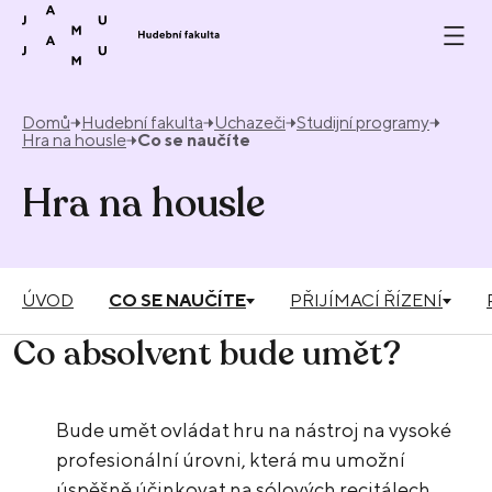
Přeskočit na obsah
Domů
Hudební fakulta
Uchazeči
Studijní programy
Hra na housle
Co se naučíte
Hra na housle
ÚVOD
CO SE NAUČÍTE
PŘIJÍMACÍ ŘÍZENÍ
Co absolvent bude umět?
Bude umět ovládat hru na nástroj na vysoké
profesionální úrovni, která mu umožní
úspěšně účinkovat na sólových recitálech,