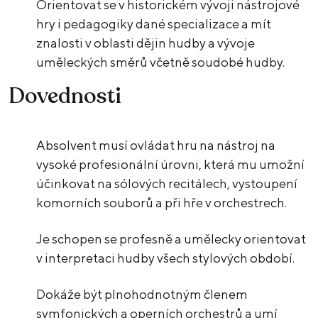
Orientovat se v historickém vývoji nástrojové
hry i pedagogiky dané specializace a mít
znalosti v oblasti dějin hudby a vývoje
uměleckých směrů včetně soudobé hudby.
Dovednosti
Absolvent musí ovládat hru na nástroj na
vysoké profesionální úrovni, která mu umožní
účinkovat na sólových recitálech, vystoupení
komorních souborů a při hře v orchestrech.
Je schopen se profesně a umělecky orientovat
v interpretaci hudby všech stylových období.
Dokáže být plnohodnotným členem
symfonických a operních orchestrů a umí