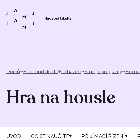
Přeskočit na obsah
Domů
Hudební fakulta
Uchazeči
Studijní programy
Hra na
Hra na housle
ÚVOD
CO SE NAUČÍTE
PŘIJÍMACÍ ŘÍZENÍ