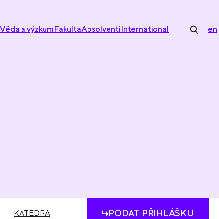
Věda a výzkum
Fakulta
Absolventi
International
en
PODAT PŘIHLÁŠKU
KATEDRA