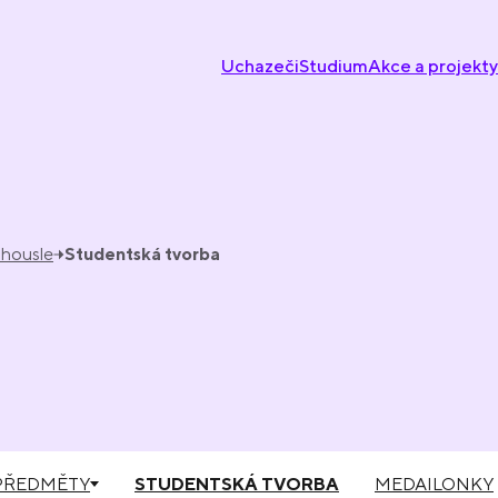
Uchazeči
Studium
Akce a projekty
 housle
Studentská tvorba
PŘEDMĚTY
STUDENTSKÁ TVORBA
MEDAILONKY