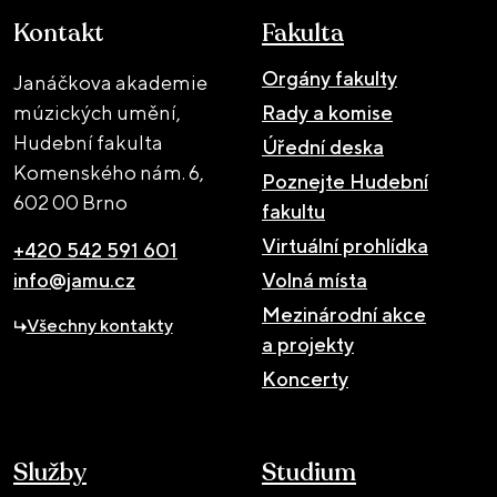
Kontakt
Fakulta
Orgány fakulty
Janáčkova akademie
múzických umění,
Rady a komise
Hudební fakulta
Úřední deska
Komenského nám. 6,
Poznejte Hudební
602 00 Brno
fakultu
Virtuální prohlídka
+420 542 591 601
info@jamu.cz
Volná místa
Mezinárodní akce
Všechny kontakty
a projekty
Koncerty
Služby
Studium