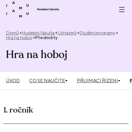
Přeskočit na obsah
Domů
Hudební fakulta
Uchazeči
Studijní programy
Hra na hoboj
Předměty
Hra na hoboj
ÚVOD
CO SE NAUČÍTE
PŘIJÍMACÍ ŘÍZENÍ
1. ročník