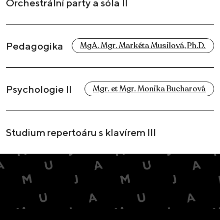
Orchestrální party a sóla II
Pedagogika
MgA. Mgr. Markéta Musilová, Ph.D.
Psychologie II
Mgr. et Mgr. Monika Bucharová
Studium repertoáru s klavírem III