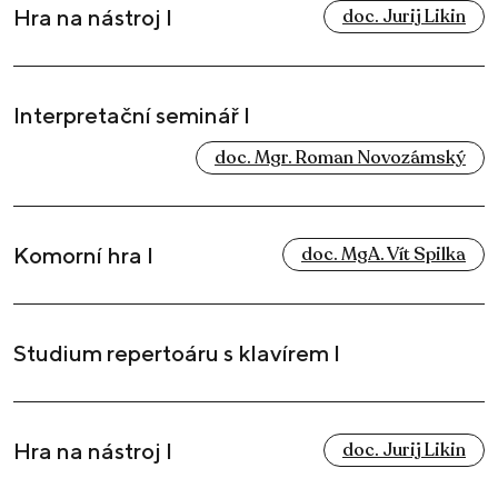
Hra na nástroj I
doc. Jurij Likin
Interpretační seminář I
doc. Mgr. Roman Novozámský
Komorní hra I
doc. MgA. Vít Spilka
Studium repertoáru s klavírem I
Hra na nástroj I
doc. Jurij Likin