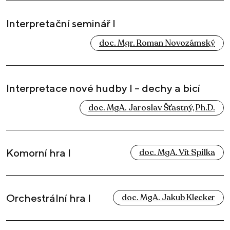
Interpretační seminář I
doc. Mgr. Roman Novozámský
Interpretace nové hudby I – dechy a bicí
doc. MgA. Jaroslav Šťastný, Ph.D.
Komorní hra I
doc. MgA. Vít Spilka
Orchestrální hra I
doc. MgA. Jakub Klecker