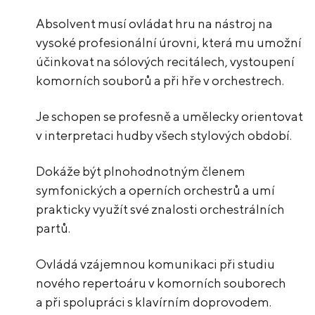
Absolvent musí ovládat hru na nástroj na
vysoké profesionální úrovni, která mu umožní
účinkovat na sólových recitálech, vystoupení
komorních souborů a při hře v orchestrech.
Je schopen se profesně a umělecky orientovat
v interpretaci hudby všech stylových období.
Dokáže být plnohodnotným členem
symfonických a operních orchestrů a umí
prakticky využít své znalosti orchestrálních
partů.
Ovládá vzájemnou komunikaci při studiu
nového repertoáru v komorních souborech
a při spolupráci s klavírním doprovodem.