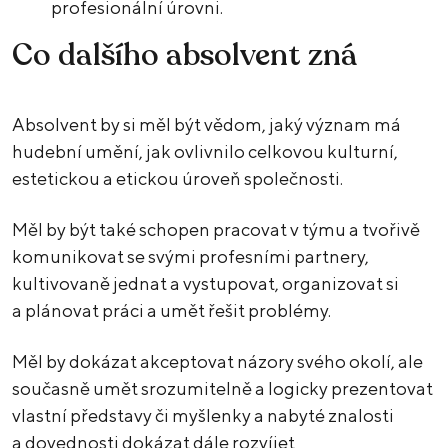
profesionální úrovni.
Co dalšího absolvent zná
Absolvent by si měl být vědom, jaký význam má
hudební umění, jak ovlivnilo celkovou kulturní,
estetickou a etickou úroveň společnosti.
Měl by být také schopen pracovat v týmu a tvořivě
komunikovat se svými profesními partnery,
kultivovaně jednat a vystupovat, organizovat si
a plánovat práci a umět řešit problémy.
Měl by dokázat akceptovat názory svého okolí, ale
současně umět srozumitelně a logicky prezentovat
vlastní představy či myšlenky a nabyté znalosti
a dovednosti dokázat dále rozvíjet