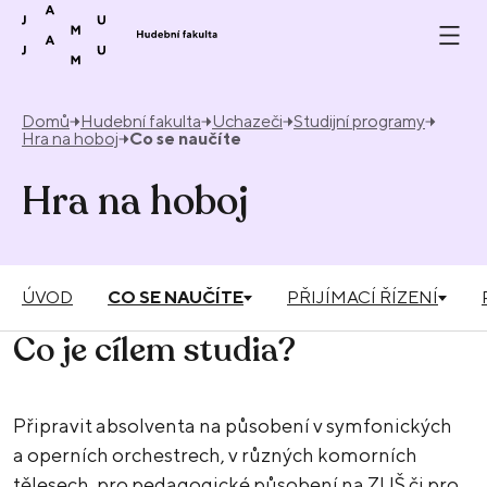
Přeskočit na obsah
Domů
Hudební fakulta
Uchazeči
Studijní programy
Hra na hoboj
Co se naučíte
Hra na hoboj
ÚVOD
CO SE NAUČÍTE
PŘIJÍMACÍ ŘÍZENÍ
Co je cílem studia?
Připravit absolventa na působení v symfonických
a operních orchestrech, v různých komorních
tělesech, pro pedagogické působení na ZUŠ či pro