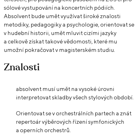
sólové vystupování na koncertních pódiích.
Absolvent bude umět využívat široké znalosti
metodiky, pedagogiky a psychologie, orientovat se
v hudební historii, umět mluvit cizími jazyky
a celkově získat takové vědomosti, které mu
umožní pokračovat v magisterském studiu.
Znalosti
absolvent musí umět na vysoké úrovni
interpretovat skladby všech stylových období.
Orientovat se v orchestrálních partech a znát
repertoár výběrových řízení symfonických
a operních orchestrů.