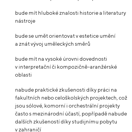
bude mít hluboké znalosti historie a literatury
nástroje
bude se umět orientovat v estetice umění
a znát vývoj uměleckých směrů
bude mít na vysoké úrovni dovednosti
v interpretační či kompozičně-aranžérské
oblasti
nabude praktické zkušenosti díky práci na
fakultních nebo celoškolských projektech, což
jsou sólové, komorní i orchestrální projekty
často s mezinárodní účastí, popřípadě nabude
dalších zkušeností díky studijnímu pobytu
v zahraničí