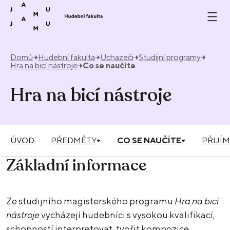
Přeskočit na obsah
Domů
Hudební fakulta
Uchazeči
Studijní programy
Hra na bicí nástroje
Co se naučíte
Hra na bicí nástroje
ÚVOD
PŘEDMĚTY
CO SE NAUČÍTE
PŘIJÍM
Základní informace
Ze studijního magisterského programu
Hra na bicí
nástroje
vycházejí hudebníci s vysokou kvalifikací,
schopností interpretovat, tvořit kompozice