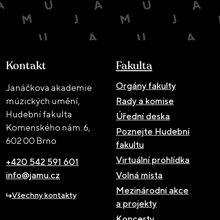
Kontakt
Fakulta
Orgány fakulty
Janáčkova akademie
múzických umění,
Rady a komise
Hudební fakulta
Úřední deska
Komenského nám. 6,
Poznejte Hudební
602 00 Brno
fakultu
Virtuální prohlídka
+420 542 591 601
info@jamu.cz
Volná místa
Mezinárodní akce
Všechny kontakty
a projekty
Koncerty