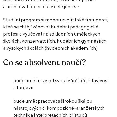
a aranžovat repertoár v celé jeho šíři.
Studijní program si mohou zvolit také ti studenti,
kteří se chtějí věnovat hudební pedagogické
profesi a vyučovat na základních uměleckých
školách, konzervatořích, hudebních gymnáziích
a vysokých školách (hudebních akademiích).
Co se absolvent naučí?
bude umět rozvíjet svou tvůrčí představivost
a fantazii
bude umět pracovat s širokou škálou
nástrojových či kompozičně-aranžérských
technik a interpretačních přístupů