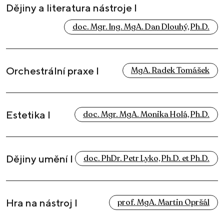
Dějiny a literatura nástroje I
doc. Mgr. Ing. MgA. Dan Dlouhý, Ph.D.
Orchestrální praxe I
MgA. Radek Tomášek
Estetika I
doc. Mgr. MgA. Monika Holá, Ph.D.
Dějiny umění I
doc. PhDr. Petr Lyko, Ph.D. et Ph.D.
Hra na nástroj I
prof. MgA. Martin Opršál