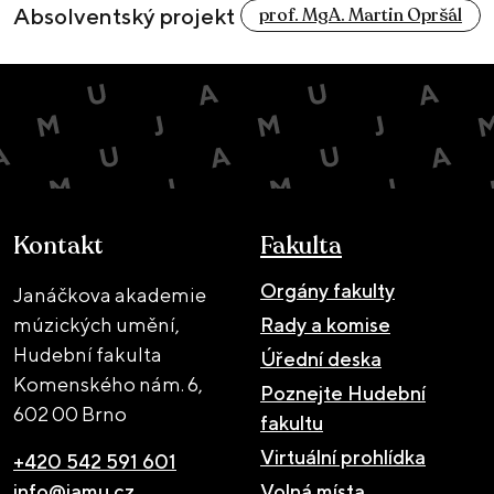
Absolventský projekt
prof. MgA. Martin Opršál
Kontakt
Fakulta
Orgány fakulty
Janáčkova akademie
múzických umění,
Rady a komise
Hudební fakulta
Úřední deska
Komenského nám. 6,
Poznejte Hudební
602 00 Brno
fakultu
Virtuální prohlídka
+420 542 591 601
info@jamu.cz
Volná místa