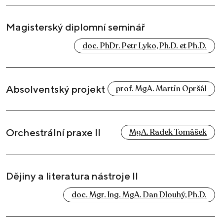
Magisterský diplomní seminář
doc. PhDr. Petr Lyko, Ph.D. et Ph.D.
Absolventský projekt
prof. MgA. Martin Opršál
Orchestrální praxe II
MgA. Radek Tomášek
Dějiny a literatura nástroje II
doc. Mgr. Ing. MgA. Dan Dlouhý, Ph.D.