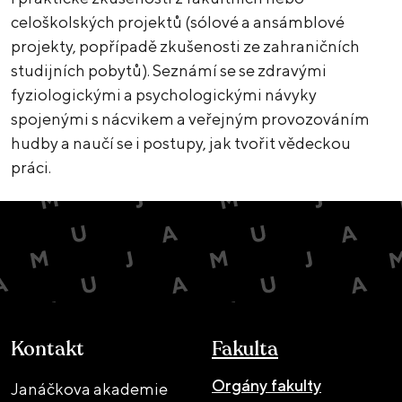
celoškolských projektů (sólové a ansámblové
projekty, popřípadě zkušenosti ze zahraničních
studijních pobytů). Seznámí se se zdravými
fyziologickými a psychologickými návyky
spojenými s nácvikem a veřejným provozováním
hudby a naučí se i postupy, jak tvořit vědeckou
práci.
Kontakt
Fakulta
Orgány fakulty
Janáčkova akademie