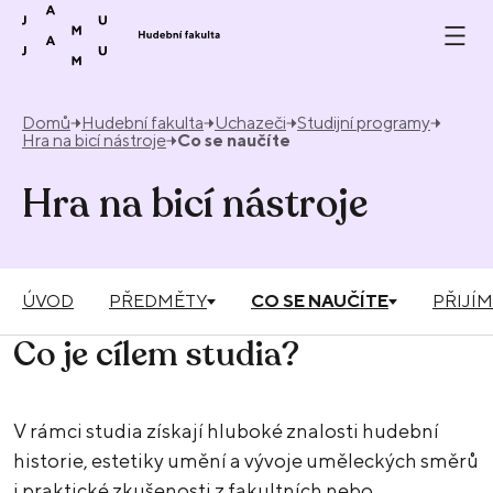
Přeskočit na obsah
Domů
Hudební fakulta
Uchazeči
Studijní programy
Hra na bicí nástroje
Co se naučíte
Hra na bicí nástroje
ÚVOD
PŘEDMĚTY
CO SE NAUČÍTE
PŘIJÍM
Co je cílem studia?
V rámci studia získají hluboké znalosti hudební
historie, estetiky umění a vývoje uměleckých směrů
i praktické zkušenosti z fakultních nebo