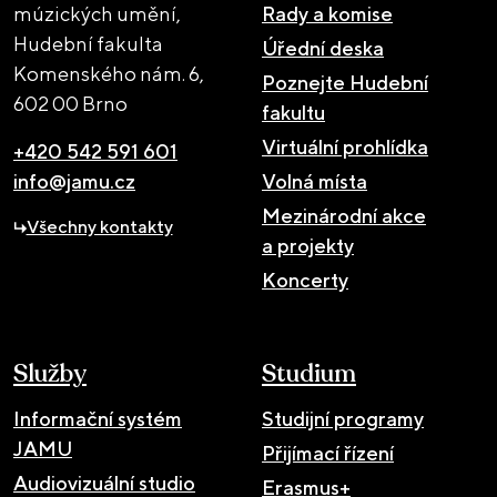
múzických umění,
Rady a komise
Hudební fakulta
Úřední deska
Komenského nám. 6,
Poznejte Hudební
602 00 Brno
fakultu
Virtuální prohlídka
+420 542 591 601
info@jamu.cz
Volná místa
Mezinárodní akce
Všechny kontakty
a projekty
Koncerty
Služby
Studium
Informační systém
Studijní programy
JAMU
Přijímací řízení
Audiovizuální studio
Erasmus+