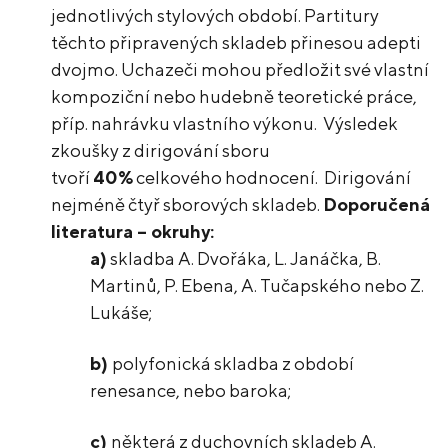
jednotlivých stylových období. Partitury
těchto připravených skladeb přinesou adepti
dvojmo. Uchazeči mohou předložit své vlastní
kompoziční nebo hudebně teoretické práce,
příp. nahrávku vlastního výkonu. Výsledek
zkoušky z dirigování sboru
tvoří
40%
celkového hodnocení. Dirigování
nejméně čtyř sborových skladeb.
Doporučená
literatura – okruhy:
a)
skladba A. Dvořáka, L. Janáčka, B.
Martinů, P. Ebena, A. Tučapského nebo Z.
Lukáše;
b)
polyfonická skladba z období
renesance, nebo baroka;
c)
některá z duchovních skladeb A.