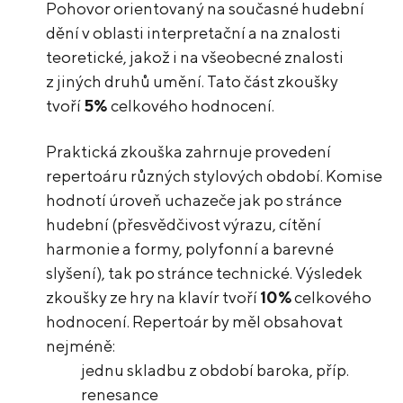
Pohovor orientovaný na současné hudební
dění v oblasti interpretační a na znalosti
teoretické, jakož i na všeobecné znalosti
z jiných druhů umění. Tato část zkoušky
tvoří
5%
celkového hodnocení.
Praktická zkouška zahrnuje provedení
repertoáru různých stylových období. Komise
hodnotí úroveň uchazeče jak po stránce
hudební (přesvědčivost výrazu, cítění
harmonie a formy, polyfonní a barevné
slyšení), tak po stránce technické. Výsledek
zkoušky ze hry na klavír tvoří
10%
celkového
hodnocení. Repertoár by měl obsahovat
nejméně:
jednu skladbu z období baroka, příp.
renesance