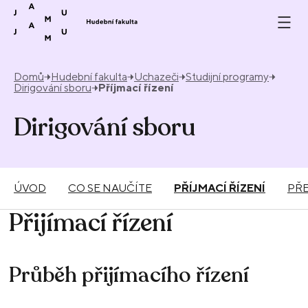
Přeskočit na obsah
Domů
Hudební fakulta
Uchazeči
Studijní programy
Dirigování sboru
Příjmací řízení
Dirigování sboru
ÚVOD
CO SE NAUČÍTE
PŘÍJMACÍ ŘÍZENÍ
PŘ
Přijímací řízení
Průběh přijímacího řízení