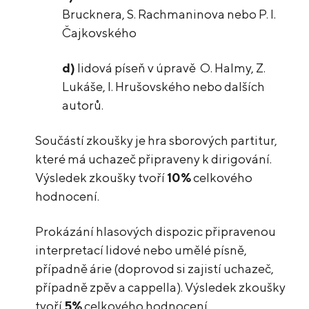
Brucknera, S. Rachmaninova nebo P. I.
Čajkovského
d)
lidová píseň v úpravě O. Halmy, Z.
Lukáše, I. Hrušovského nebo dalších
autorů.
Součástí zkoušky je hra sborových partitur,
které má uchazeč připraveny k dirigování.
Výsledek zkoušky tvoří
10%
celkového
hodnocení.
Prokázání hlasových dispozic připravenou
interpretací lidové nebo umělé písně,
případně árie (doprovod si zajistí uchazeč,
případně zpěv a cappella). Výsledek zkoušky
tvoří
5%
celkového hodnocení.