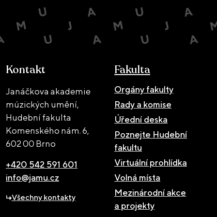
Kontakt
Fakulta
Orgány fakulty
Janáčkova akademie
múzických umění,
Rady a komise
Hudební fakulta
Úřední deska
Komenského nám. 6,
Poznejte Hudební
602 00 Brno
fakultu
Virtuální prohlídka
+420 542 591 601
info@jamu.cz
Volná místa
Mezinárodní akce
Všechny kontakty
a projekty