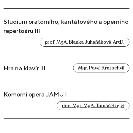
Studium oratorního, kantátového a operního
repertoáru III
prof. MgA. Blanka Juhaňáková, ArtD.
Hra na klavír III
Mgr. Pavel Kratochvíl
Komorní opera JAMU I
doc. Mgr. MgA. Tomáš Krejčí