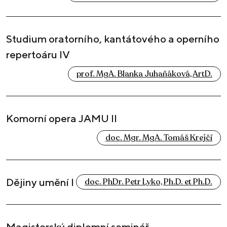
Studium oratorního, kantátového a operního
repertoáru IV
prof. MgA. Blanka Juhaňáková, ArtD.
Komorní opera JAMU II
doc. Mgr. MgA. Tomáš Krejčí
Dějiny umění I
doc. PhDr. Petr Lyko, Ph.D. et Ph.D.
Magisterský diplomní seminář