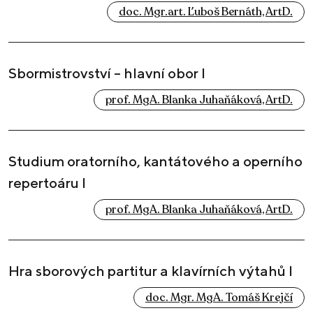
doc. Mgr.art. Ľuboš Bernáth, ArtD.
Sbormistrovství – hlavní obor I
prof. MgA. Blanka Juhaňáková, ArtD.
Studium oratorního, kantátového a operního
repertoáru I
prof. MgA. Blanka Juhaňáková, ArtD.
Hra sborových partitur a klavírních výtahů I
doc. Mgr. MgA. Tomáš Krejčí