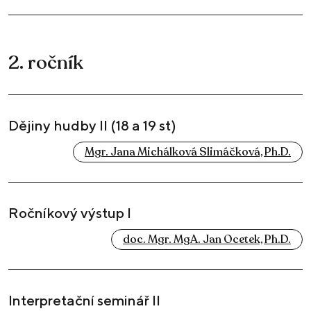
2. ročník
Dějiny hudby II (18 a 19 st)
Mgr. Jana Michálková Slimáčková, Ph.D.
Ročníkový výstup I
doc. Mgr. MgA. Jan Ocetek, Ph.D.
Interpretační seminář II