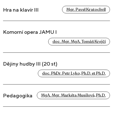
Hra na klavír III
Mgr. Pavel Kratochvíl
Komorní opera JAMU I
doc. Mgr. MgA. Tomáš Krejčí
Dějiny hudby III (20 st)
doc. PhDr. Petr Lyko, Ph.D. et Ph.D.
Pedagogika
MgA. Mgr. Markéta Musilová, Ph.D.