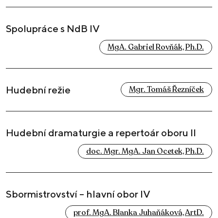
Spolupráce s NdB IV
MgA. Gabriel Rovňák, Ph.D.
Hudební režie
Mgr. Tomáš Řezníček
Hudební dramaturgie a repertoár oboru II
doc. Mgr. MgA. Jan Ocetek, Ph.D.
Sbormistrovství – hlavní obor IV
prof. MgA. Blanka Juhaňáková, ArtD.