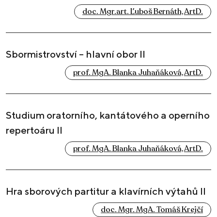
doc. Mgr.art. Ľuboš Bernáth, ArtD.
Sbormistrovství – hlavní obor II
prof. MgA. Blanka Juhaňáková, ArtD.
Studium oratorního, kantátového a operního
repertoáru II
prof. MgA. Blanka Juhaňáková, ArtD.
Hra sborových partitur a klavírních výtahů II
doc. Mgr. MgA. Tomáš Krejčí