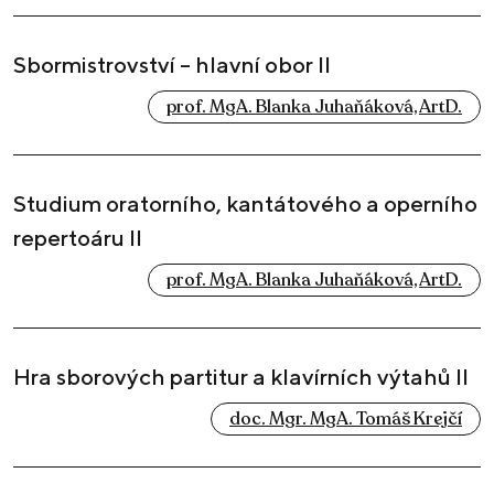
Sbormistrovství – hlavní obor II
prof. MgA. Blanka Juhaňáková, ArtD.
Studium oratorního, kantátového a operního
repertoáru II
prof. MgA. Blanka Juhaňáková, ArtD.
Hra sborových partitur a klavírních výtahů II
doc. Mgr. MgA. Tomáš Krejčí