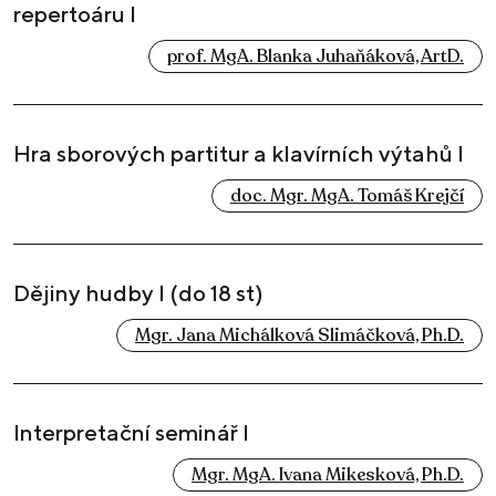
repertoáru I
prof. MgA. Blanka Juhaňáková, ArtD.
Hra sborových partitur a klavírních výtahů I
doc. Mgr. MgA. Tomáš Krejčí
Dějiny hudby I (do 18 st)
Mgr. Jana Michálková Slimáčková, Ph.D.
Interpretační seminář I
Mgr. MgA. Ivana Mikesková, Ph.D.