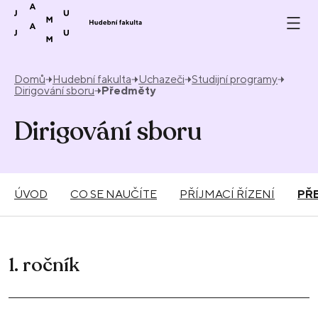
Přeskočit na obsah
Domů
Hudební fakulta
Uchazeči
Studijní programy
Dirigování sboru
Předměty
Dirigování sboru
ÚVOD
CO SE NAUČÍTE
PŘÍJMACÍ ŘÍZENÍ
PŘ
1. ročník