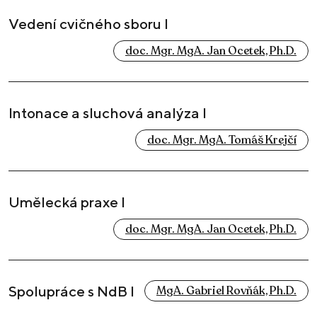
Vedení cvičného sboru I
doc. Mgr. MgA. Jan Ocetek, Ph.D.
Intonace a sluchová analýza I
doc. Mgr. MgA. Tomáš Krejčí
Umělecká praxe I
doc. Mgr. MgA. Jan Ocetek, Ph.D.
Spolupráce s NdB I
MgA. Gabriel Rovňák, Ph.D.