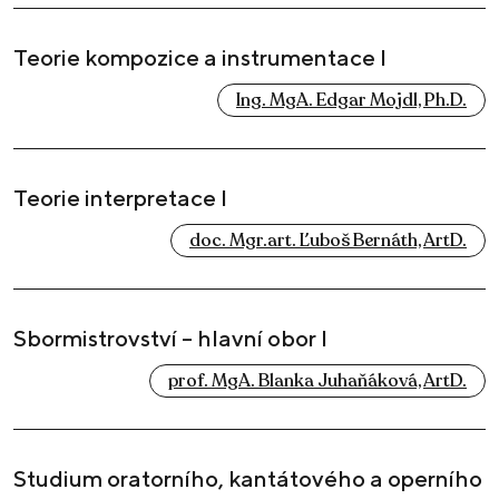
Teorie kompozice a instrumentace I
Ing. MgA. Edgar Mojdl, Ph.D.
Teorie interpretace I
doc. Mgr.art. Ľuboš Bernáth, ArtD.
Sbormistrovství – hlavní obor I
prof. MgA. Blanka Juhaňáková, ArtD.
Studium oratorního, kantátového a operního