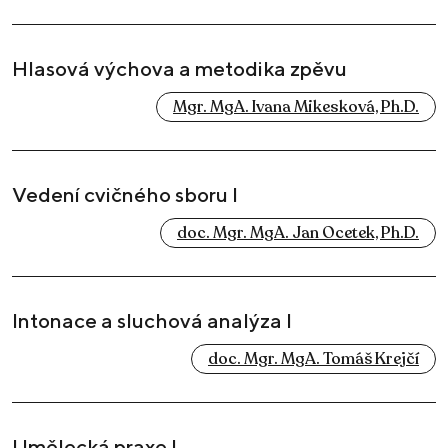
Hlasová výchova a metodika zpěvu
Mgr. MgA. Ivana Mikesková, Ph.D.
Vedení cvičného sboru I
doc. Mgr. MgA. Jan Ocetek, Ph.D.
Intonace a sluchová analýza I
doc. Mgr. MgA. Tomáš Krejčí
Umělecká praxe I