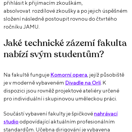
přihlásit k přijímacím zkouškám,
absolvovat rozdílové zkoušky a po jejich úspěšném
složení následně postoupit rovnou do čtvrtého
ročníku JAMU.
Jaké technické zázemí fakulta
nabízí svým studentům?
Na fakultě funguje
Komorní opera
, jejíž působiště
je v moderně vybaveném
Divadle na Orlí
. K
dispozici jsou rovněž projektové ateliéry určené
pro individuální i skupinovou uměleckou práci.
Součástí vybavení fakulty je špičkové
nahrávací
studio
odpovídající aktuálním profesionálním
standardům. Učebna dirigování je vybavena