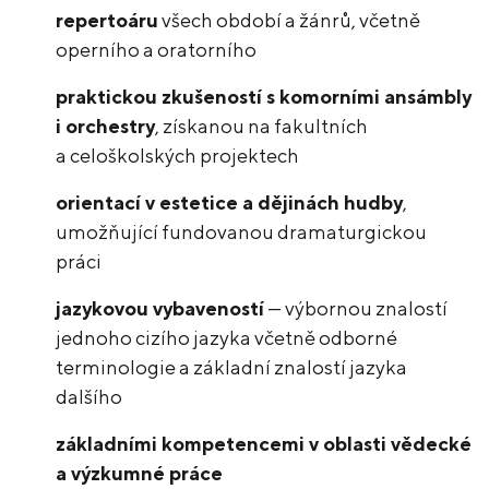
repertoáru
všech období a žánrů, včetně
operního a oratorního
praktickou zkušeností s komorními ansámbly
i orchestry
, získanou na fakultních
a celoškolských projektech
orientací v estetice a dějinách hudby
,
umožňující fundovanou dramaturgickou
práci
jazykovou vybaveností
— výbornou znalostí
jednoho cizího jazyka včetně odborné
terminologie a základní znalostí jazyka
dalšího
základními kompetencemi v oblasti vědecké
a výzkumné práce