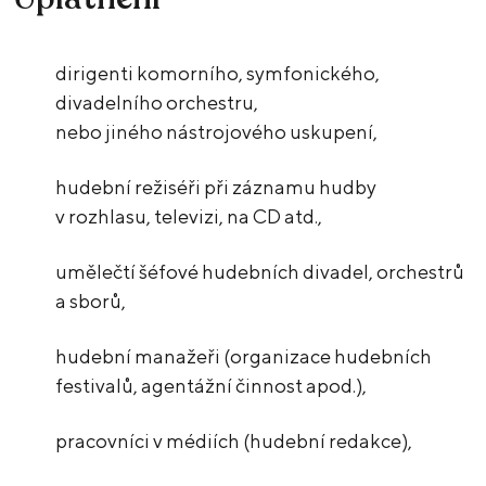
dirigenti komorního, symfonického,
divadelního orchestru,
nebo jiného nástrojového uskupení,
hudební režiséři při záznamu hudby
v rozhlasu, televizi, na CD atd.,
umělečtí šéfové hudebních divadel, orchestrů
a sborů,
hudební manažeři (organizace hudebních
festivalů, agentážní činnost apod.),
pracovníci v médiích (hudební redakce),