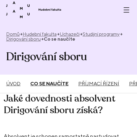
Přeskočit na obsah
Domů
Hudební fakulta
Uchazeči
Studijní programy
Dirigování sboru
Co se naučíte
Dirigování sboru
ÚVOD
CO SE NAUČÍTE
PŘÍJMACÍ ŘÍZENÍ
PŘ
Jaké dovednosti absolvent
Dirigování sboru získá?
Absolvent je schopen samostatně nastudovat