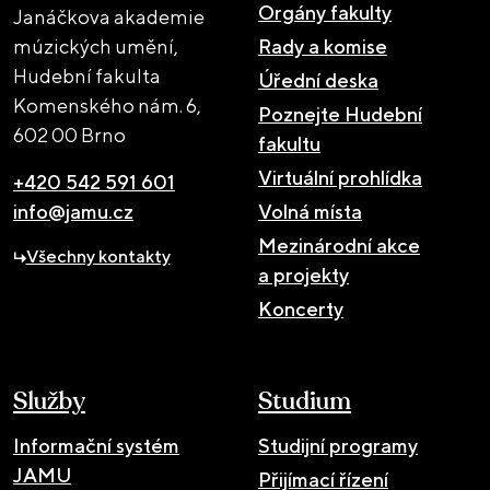
Orgány fakulty
Janáčkova akademie
múzických umění,
Rady a komise
Hudební fakulta
Úřední deska
Komenského nám. 6,
Poznejte Hudební
602 00 Brno
fakultu
Virtuální prohlídka
+420 542 591 601
info@jamu.cz
Volná místa
Mezinárodní akce
Všechny kontakty
a projekty
Koncerty
Služby
Studium
Informační systém
Studijní programy
JAMU
Přijímací řízení