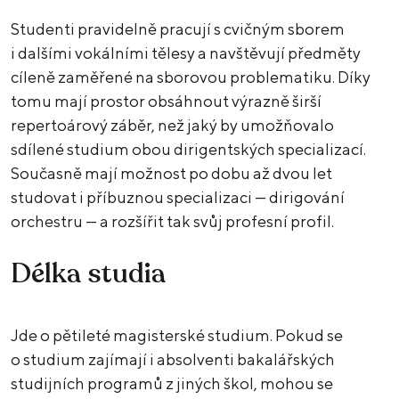
Studenti pravidelně pracují s cvičným sborem
i dalšími vokálními tělesy a navštěvují předměty
cíleně zaměřené na sborovou problematiku. Díky
tomu mají prostor obsáhnout výrazně širší
repertoárový záběr, než jaký by umožňovalo
sdílené studium obou dirigentských specializací.
Současně mají možnost po dobu až dvou let
studovat i příbuznou specializaci — dirigování
orchestru — a rozšířit tak svůj profesní profil.
Délka studia
Jde o pětileté magisterské studium. Pokud se
o studium zajímají i absolventi bakalářských
studijních programů z jiných škol, mohou se