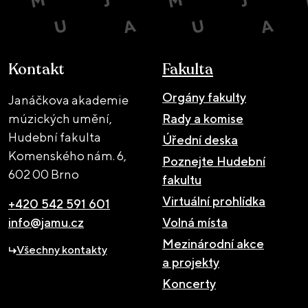
Kontakt
Fakulta
Orgány fakulty
Janáčkova akademie
múzických umění,
Rady a komise
Hudební fakulta
Úřední deska
Komenského nám. 6,
Poznejte Hudební
602 00 Brno
fakultu
Virtuální prohlídka
+420 542 591 601
info@jamu.cz
Volná místa
Mezinárodní akce
Všechny kontakty
a projekty
Koncerty