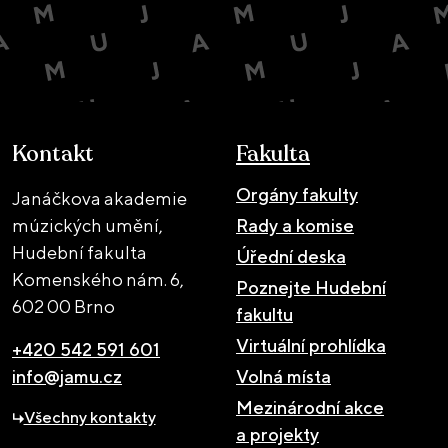
Kontakt
Fakulta
Orgány fakulty
Janáčkova akademie
múzických umění,
Rady a komise
Hudební fakulta
Úřední deska
Komenského nám. 6,
Poznejte Hudební
602 00 Brno
fakultu
Virtuální prohlídka
+420 542 591 601
info@jamu.cz
Volná místa
Mezinárodní akce
Všechny kontakty
a projekty