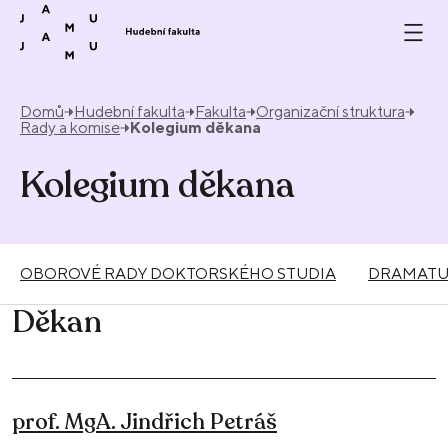
Přeskočit na obsah
Domů
Hudební fakulta
Fakulta
Organizační struktura
Rady a komise
Kolegium děkana
Kolegium děkana
OBOROVÉ RADY DOKTORSKÉHO STUDIA
DRAMATUR
Děkan
prof. MgA. Jindřich Petráš