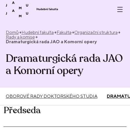
Přeskočit na obsah
Domů
Hudební fakulta
Fakulta
Organizační struktura
Rady a komise
Dramaturgická rada JAO a Komorní opery
Dramaturgická rada JAO
a Komorní opery
OBOROVÉ RADY DOKTORSKÉHO STUDIA
DRAMATU
Předseda