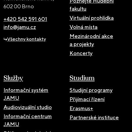
Poznejte Hudební
602 00 Brno
fakultu
Virtuální prohlídka
+420 542 591 601
info@jamu.cz
Volná místa
Mezinárodní akce
Všechny kontakty
a projekty
Koncerty
Služby
Studium
Informační systém
Studijní programy
JAMU
Přijímací řízení
Audiovizuální studio
Erasmus+
Informační centrum
Partnerské instituce
JAMU