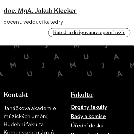
doc. MgA. Jakub Klecker
docent, vedoucí katedry
Katedra dirigování a operní režie
Kontakt
Fakulta
Orgány fakulty
Janáčkova akademie
múzických umění,
Rady a komise
Hudební fakulta
Úřední deska
Komenského nám. 6,