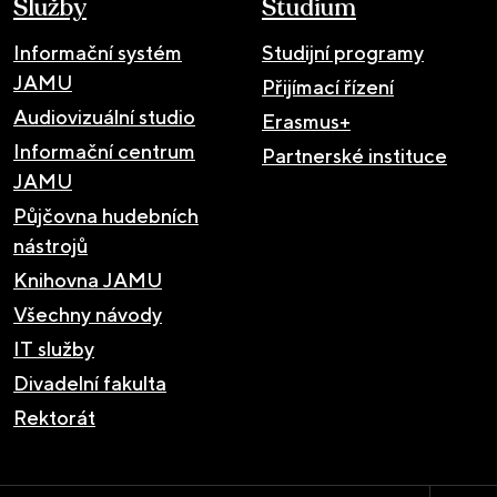
Služby
Studium
Informační systém
Studijní programy
JAMU
Přijímací řízení
Audiovizuální studio
Erasmus+
Informační centrum
Partnerské instituce
JAMU
Půjčovna hudebních
nástrojů
Knihovna JAMU
Všechny návody
IT služby
Divadelní fakulta
Rektorát