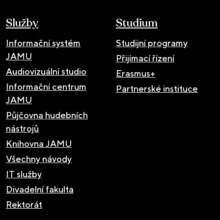
Služby
Studium
Informační systém
Studijní programy
JAMU
Přijímací řízení
Audiovizuální studio
Erasmus+
Informační centrum
Partnerské instituce
JAMU
Půjčovna hudebních
nástrojů
Knihovna JAMU
Všechny návody
IT služby
Divadelní fakulta
Rektorát