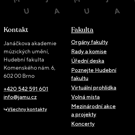
Kontakt
Fakulta
Orgány fakulty
Janáčkova akademie
múzických umění,
Rady a komise
Hudební fakulta
Úřední deska
Komenského nám. 6,
Poznejte Hudební
602 00 Brno
fakultu
Virtuální prohlídka
+420 542 591 601
info@jamu.cz
Volná místa
Mezinárodní akce
Všechny kontakty
a projekty
Koncerty