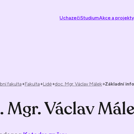
Uchazeči
Studium
Akce a projekty
ní fakulta
Fakulta
Lidé
doc. Mgr. Václav Málek
Základní in
. Mgr. Václav Mál