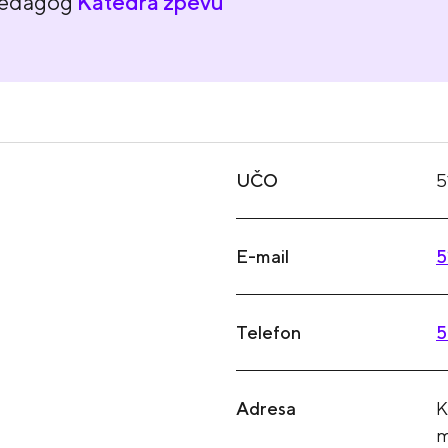
pedagog
Katedra zpěvu
UČO
5
E-mail
5
Telefon
5
Adresa
K
m