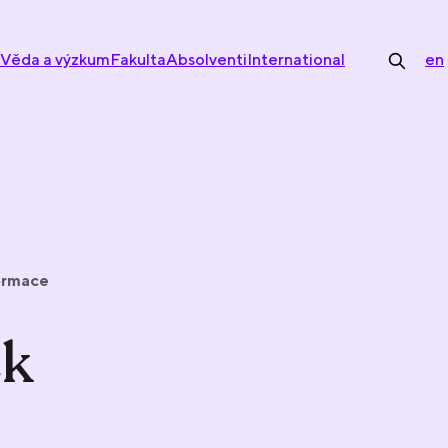
Věda a výzkum
Fakulta
Absolventi
International
en
formace
ek