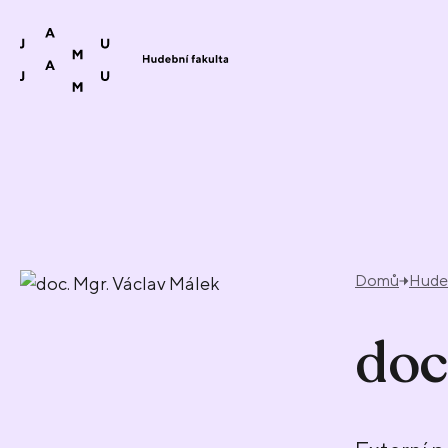
Přeskočit na obsah
Domů
Hudeb
doc