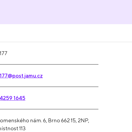
177
177@post.jamu.cz
4259 1645
omenského nám. 6, Brno 662 15, 2NP,
ístnost 113