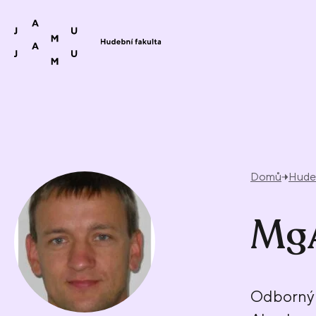
Přeskočit na obsah
Domů
Hudeb
MgA
Odborný 