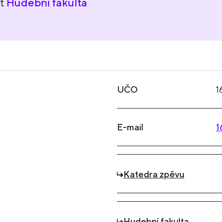
nt
Hudební fakulta
UČO
1
E-mail
1
Katedra zpěvu
Hudební fakulta