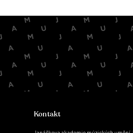
Kontakt
Janáčkova akademie múzických umění, 