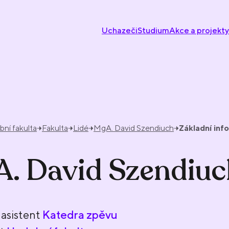
Uchazeči
Studium
Akce a projekty
ní fakulta
Fakulta
Lidé
MgA. David Szendiuch
Základní inf
. David Szendiuc
asistent
Katedra zpěvu