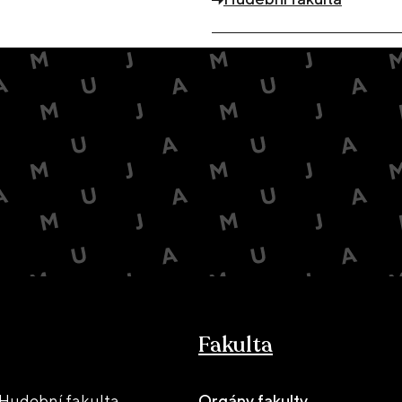
Fakulta
Hudební fakulta
Orgány fakulty