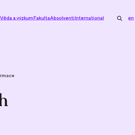
Věda a výzkum
Fakulta
Absolventi
International
en
ormace
h