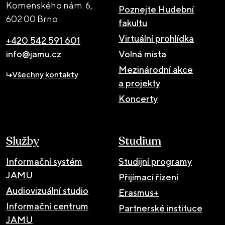
Komenského nám. 6,
Poznejte Hudební
602 00 Brno
fakultu
Virtuální prohlídka
+420 542 591 601
info@jamu.cz
Volná místa
Mezinárodní akce
Všechny kontakty
a projekty
Koncerty
Služby
Studium
Informační systém
Studijní programy
JAMU
Přijímací řízení
Audiovizuální studio
Erasmus+
Informační centrum
Partnerské instituce
JAMU