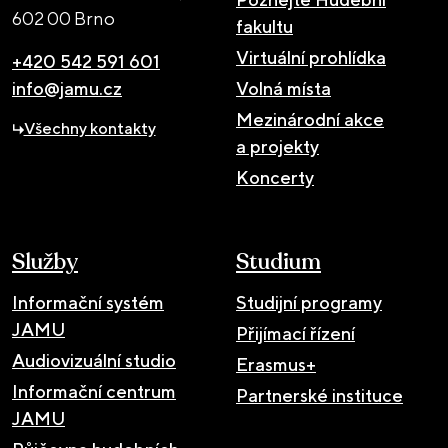
602 00 Brno
fakultu
Virtuální prohlídka
+420 542 591 601
info@jamu.cz
Volná místa
Mezinárodní akce
Všechny kontakty
a projekty
Koncerty
Služby
Studium
Informační systém
Studijní programy
JAMU
Přijímací řízení
Audiovizuální studio
Erasmus+
Informační centrum
Partnerské instituce
JAMU