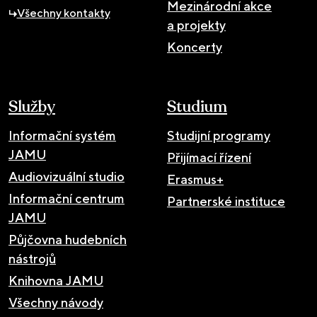
Mezinárodní akce
Všechny kontakty
a projekty
Koncerty
Služby
Studium
Informační systém
Studijní programy
JAMU
Přijímací řízení
Audiovizuální studio
Erasmus+
Informační centrum
Partnerské instituce
JAMU
Půjčovna hudebních
nástrojů
Knihovna JAMU
Všechny návody