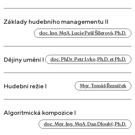
Základy hudebního managementu II
doc. Ing. MgA. Lucie Pešl Šilerová, Ph.D.
Dějiny umění I
doc. PhDr. Petr Lyko, Ph.D. et Ph.D.
Hudební režie I
Mgr. Tomáš Řezníček
Algoritmická kompozice I
doc. Mgr. Ing. MgA. Dan Dlouhý, Ph.D.