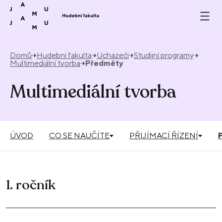
Přeskočit na obsah
Domů
Hudební fakulta
Uchazeči
Studijní programy
Multimediální tvorba
Předměty
Multimediální tvorba
ÚVOD
CO SE NAUČÍTE
PŘIJÍMACÍ ŘÍZENÍ
1. ročník