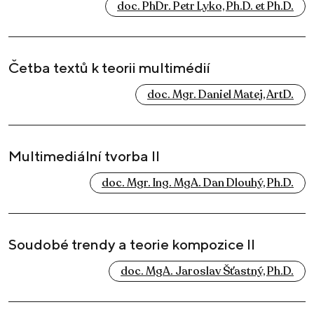
doc. PhDr. Petr Lyko, Ph.D. et Ph.D.
Četba textů k teorii multimédií
doc. Mgr. Daniel Matej, ArtD.
Multimediální tvorba II
doc. Mgr. Ing. MgA. Dan Dlouhý, Ph.D.
Soudobé trendy a teorie kompozice II
doc. MgA. Jaroslav Šťastný, Ph.D.