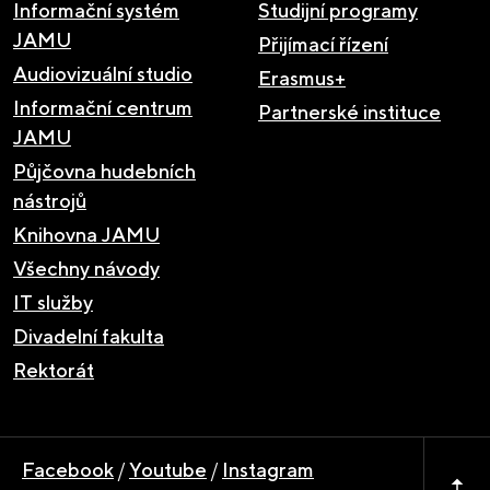
Informační systém
Studijní programy
JAMU
Přijímací řízení
Audiovizuální studio
Erasmus+
Informační centrum
Partnerské instituce
JAMU
Půjčovna hudebních
nástrojů
Knihovna JAMU
Všechny návody
IT služby
Divadelní fakulta
Rektorát
Facebook
/
Youtube
/
Instagram