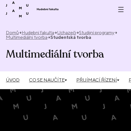
Přeskočit na obsah
Domů
Hudební fakulta
Uchazeči
Studijní programy
Multimediální tvorba
Studentská tvorba
Multimediální tvorba
ÚVOD
CO SE NAUČÍTE
PŘIJÍMACÍ ŘÍZENÍ