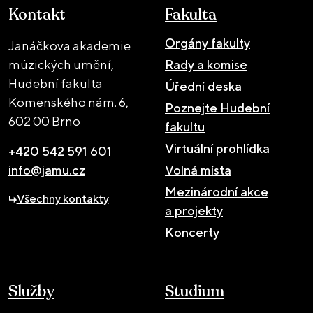
Kontakt
Fakulta
Orgány fakulty
Janáčkova akademie
múzických umění,
Rady a komise
Hudební fakulta
Úřední deska
Komenského nám. 6,
Poznejte Hudební
602 00 Brno
fakultu
Virtuální prohlídka
+420 542 591 601
info@jamu.cz
Volná místa
Mezinárodní akce
Všechny kontakty
a projekty
Koncerty
Služby
Studium