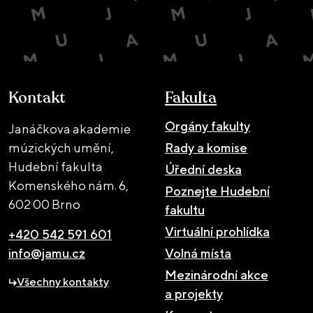
Kontakt
Fakulta
Orgány fakulty
Janáčkova akademie
múzických umění,
Rady a komise
Hudební fakulta
Úřední deska
Komenského nám. 6,
Poznejte Hudební
602 00 Brno
fakultu
Virtuální prohlídka
+420 542 591 601
info@jamu.cz
Volná místa
Mezinárodní akce
Všechny kontakty
a projekty