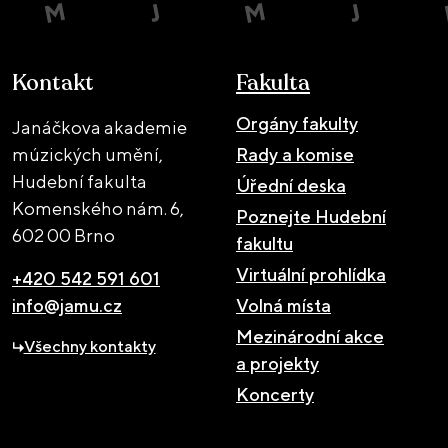
Kontakt
Fakulta
Orgány fakulty
Janáčkova akademie
múzických umění,
Rady a komise
Hudební fakulta
Úřední deska
Komenského nám. 6,
Poznejte Hudební
602 00 Brno
fakultu
Virtuální prohlídka
+420 542 591 601
info@jamu.cz
Volná místa
Mezinárodní akce
Všechny kontakty
a projekty
Koncerty