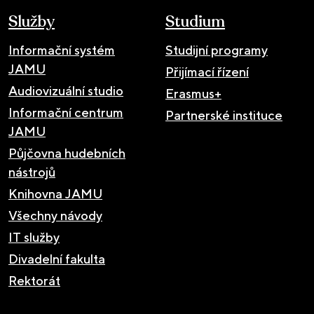
Služby
Studium
Informační systém
Studijní programy
JAMU
Přijímací řízení
Audiovizuální studio
Erasmus+
Informační centrum
Partnerské instituce
JAMU
Půjčovna hudebních
nástrojů
Knihovna JAMU
Všechny návody
IT služby
Divadelní fakulta
Rektorát