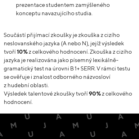
prezentace studentem zamýšleného
konceptu navazujícího studia.
Součástí přijímací zkoušky je zkouška z cizího
neslovanského jazyka (A nebo N), jejíž výsledek
tvoří
10%
z celkového hodnocení. Zkouška z cizího
jazyka je realizována jako písemný lexikálně-
gramatický test na úrovni B 1+ SERR. V rámci testu
se ověřuje i znalost odborného názvosloví
z hudební oblasti.
Výsledek talentové zkoušky tvoří
90%
z celkového
hodnocení.