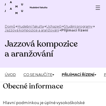
Přeskočit na obsah
Domů
Hudební fakulta
Uchazeči
Studijní programy
Jazzová kompozice a aranžování
Přijímací řízení
Jazzová kompozice
a aranžování
ÚVOD
CO SE NAUČÍTE
PŘIJÍMACÍ ŘÍZENÍ
Obecné informace
Hlavní podmínkou je úplné vysokoškolské